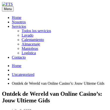
Menu
Home
Nosotros
Servicios
Todos los servicios
Lavado
Calentamiento
Almacenaje
Maniobras
Logística
Contacto
Home
Uncategorized
Ontdek de Wereld van Online Casino’s: Jouw Ultieme Gids
Ontdek de Wereld van Online Casino’s:
Jouw Ultieme Gids