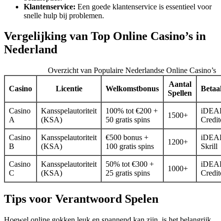
Klantenservice:
Een goede klantenservice is essentieel voor
snelle hulp bij problemen.
Vergelijking van Top Online Casino’s in
Nederland
Overzicht van Populaire Nederlandse Online Casino’s
Aantal
Casino
Licentie
Welkomstbonus
Betaa
Spellen
Casino
Kansspelautoriteit
100% tot €200 +
iDEAL
1500+
A
(KSA)
50 gratis spins
Credit
Casino
Kansspelautoriteit
€500 bonus +
iDEAL
1200+
B
(KSA)
100 gratis spins
Skrill
Casino
Kansspelautoriteit
50% tot €300 +
iDEAL,
1000+
C
(KSA)
25 gratis spins
Credit
Tips voor Verantwoord Spelen
Hoewel online gokken leuk en spannend kan zijn, is het belangrijk