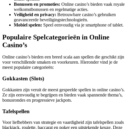
Bonussen en promoties:
Online casino’s bieden vaak royale
welkomstbonussen en regelmatige acties.
Veiligheid en privacy:
Betrouwbare casino’s gebruiken
geavanceerde beveiligingstechnologieën.
Mobiel spelen:
Speel eenvoudig via je smartphone of tablet.
Populaire Spelcategorieën in Online
Casino’s
Online casino’s bieden een breed scala aan spellen die geschikt zijn
voor verschillende smaken en voorkeuren. Hieronder vind je de
meest populaire categorieën:
Gokkasten (Slots)
Gokkasten zijn veruit de meest gespeelde spellen in online casino’s.
Ze zijn eenvoudig te begrijpen en bieden vaak spannende thema’s,
bonusrondes en progressieve jackpots.
Tafelspellen
Voor liefhebbers van strategie en vaardigheid zijn tafelspellen zoals
blackjack, roulette, baccarat en poker een uitstekende keuze. Deze