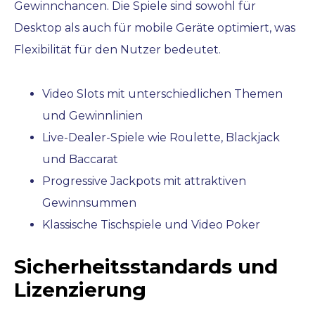
Gewinnchancen. Die Spiele sind sowohl für
Desktop als auch für mobile Geräte optimiert, was
Flexibilität für den Nutzer bedeutet.
Video Slots mit unterschiedlichen Themen
und Gewinnlinien
Live-Dealer-Spiele wie Roulette, Blackjack
und Baccarat
Progressive Jackpots mit attraktiven
Gewinnsummen
Klassische Tischspiele und Video Poker
Sicherheitsstandards und
Lizenzierung