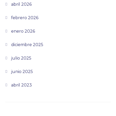
abril 2026
febrero 2026
enero 2026
diciembre 2025
julio 2025
junio 2025
abril 2023