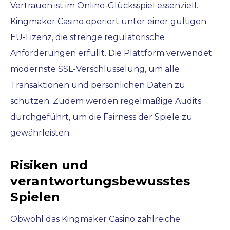
Vertrauen ist im Online-Glücksspiel essenziell.
Kingmaker Casino operiert unter einer gültigen
EU-Lizenz, die strenge regulatorische
Anforderungen erfüllt. Die Plattform verwendet
modernste SSL-Verschlüsselung, um alle
Transaktionen und persönlichen Daten zu
schützen. Zudem werden regelmäßige Audits
durchgeführt, um die Fairness der Spiele zu
gewährleisten.
Risiken und
verantwortungsbewusstes
Spielen
Obwohl das Kingmaker Casino zahlreiche