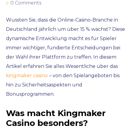
0 Comments
Logística
Wussten Sie, dass die Online-Casino-Branche in
Deutschland jährlich um über 15 % wächst? Diese
dynamische Entwicklung macht es für Spieler
immer wichtiger, fundierte Entscheidungen bei
der Wahl ihrer Plattform zu treffen. In diesem
Artikel erfahren Sie alles Wesentliche über das
kingmaker casino
– von den Spielangeboten bis
hin zu Sicherheitsaspekten und
Bonusprogrammen.
Was macht Kingmaker
Casino besonders?