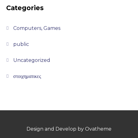
Categories
Computers, Games
public
Uncategorized
στοιχηματικες
Design and Develop by Ovatheme