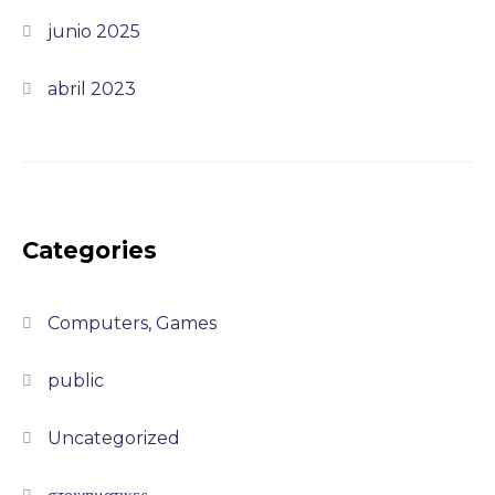
junio 2025
abril 2023
Categories
Computers, Games
public
Uncategorized