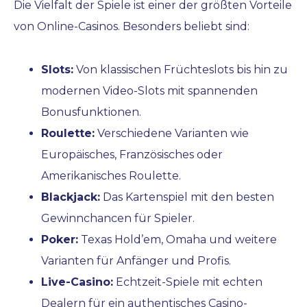
Die Vielfalt der Spiele ist einer der größten Vorteile
von Online-Casinos. Besonders beliebt sind:
Slots:
Von klassischen Früchteslots bis hin zu
modernen Video-Slots mit spannenden
Bonusfunktionen.
Roulette:
Verschiedene Varianten wie
Europäisches, Französisches oder
Amerikanisches Roulette.
Blackjack:
Das Kartenspiel mit den besten
Gewinnchancen für Spieler.
Poker:
Texas Hold’em, Omaha und weitere
Varianten für Anfänger und Profis.
Live-Casino:
Echtzeit-Spiele mit echten
Dealern für ein authentisches Casino-