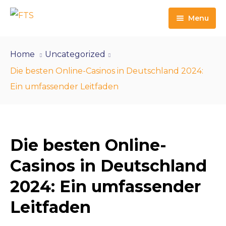
Menu
Home
Home
Uncategorized
Nosotros
Die besten Online-Casinos in Deutschland 2024:
Ein umfassender Leitfaden
Servicios
Contacto
Todos los servicios
Die besten Online-
Lavado
Casinos in Deutschland
Calentamiento
2024: Ein umfassender
Almacenaje
Leitfaden
Maniobras