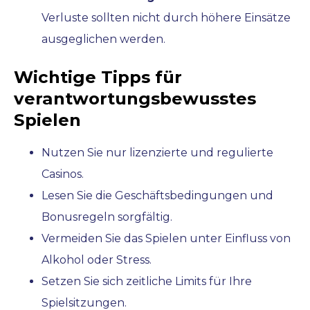
Verluste sollten nicht durch höhere Einsätze
ausgeglichen werden.
Wichtige Tipps für
verantwortungsbewusstes
Spielen
Nutzen Sie nur lizenzierte und regulierte
Casinos.
Lesen Sie die Geschäftsbedingungen und
Bonusregeln sorgfältig.
Vermeiden Sie das Spielen unter Einfluss von
Alkohol oder Stress.
Setzen Sie sich zeitliche Limits für Ihre
Spielsitzungen.