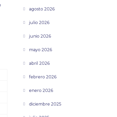
e
agosto 2026
julio 2026
junio 2026
mayo 2026
abril 2026
febrero 2026
enero 2026
diciembre 2025