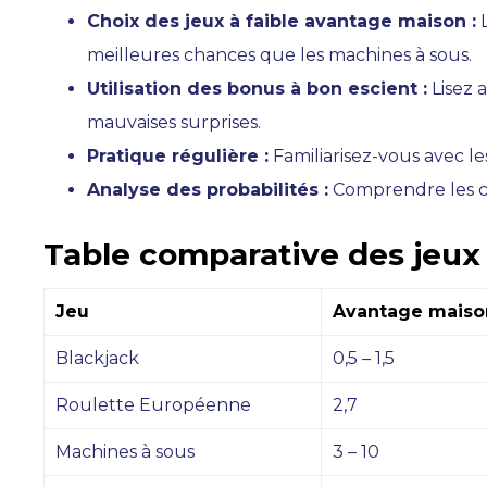
Choix des jeux à faible avantage maison :
L
meilleures chances que les machines à sous.
Utilisation des bonus à bon escient :
Lisez 
mauvaises surprises.
Pratique régulière :
Familiarisez-vous avec les
Analyse des probabilités :
Comprendre les co
Table comparative des jeux 
Jeu
Avantage maiso
Blackjack
0,5 – 1,5
Roulette Européenne
2,7
Machines à sous
3 – 10