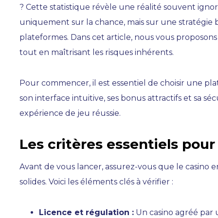
? Cette statistique révèle une réalité souvent ignoré
uniquement sur la chance, mais sur une stratégie
plateformes. Dans cet article, nous vous proposons
tout en maîtrisant les risques inhérents.
Pour commencer, il est essentiel de choisir une pl
son interface intuitive, ses bonus attractifs et sa s
expérience de jeu réussie.
Les critères essentiels pour
Avant de vous lancer, assurez-vous que le casino en
solides. Voici les éléments clés à vérifier :
Licence et régulation :
Un casino agréé par u