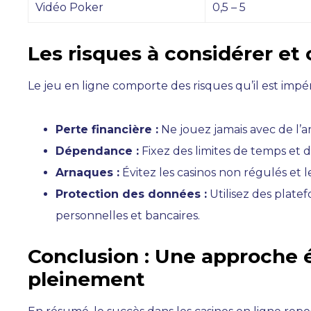
Vidéo Poker
0,5 – 5
Les risques à considérer et
Le jeu en ligne comporte des risques qu’il est impéra
Perte financière :
Ne jouez jamais avec de l’
Dépendance :
Fixez des limites de temps et d
Arnaques :
Évitez les casinos non régulés et le
Protection des données :
Utilisez des plate
personnelles et bancaires.
Conclusion : Une approche é
pleinement