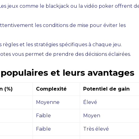
es jeux comme le blackjack ou la vidéo poker offrent d
attentivement les conditions de mise pour éviter les
 règles et les stratégies spécifiques à chaque jeu.
tes vous permet de prendre des décisions éclairées.
populaires et leurs avantages
n (%)
Complexité
Potentiel de gain
Moyenne
Élevé
Faible
Moyen
Faible
Très élevé