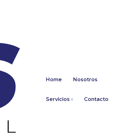
Home
Nosotros
Servicios
Contacto