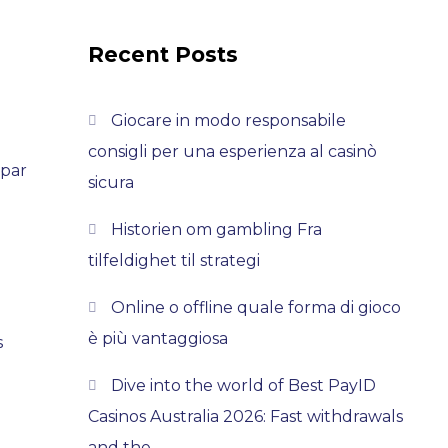
Recent Posts
Giocare in modo responsabile
consigli per una esperienza al casinò
 par
sicura
Historien om gambling Fra
tilfeldighet til strategi
Online o offline quale forma di gioco
è più vantaggiosa
s
Dive into the world of Best PayID
Casinos Australia 2026: Fast withdrawals
and the