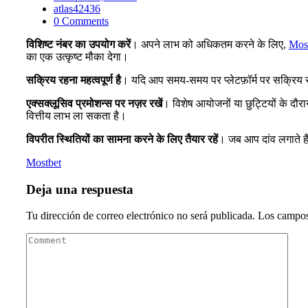
atlas42436
0 Comments
विशिष्ट नंबर का उपयोग करें
। अपने लाभ को अधिकतम करने के लिए,
Mos
का एक उत्कृष्ट मौका देगा।
सक्रिय रहना महत्वपूर्ण है
। यदि आप समय-समय पर प्लेटफ़ॉर्म पर सक्रिय 
एक्सक्लूसिव प्रमोशन्स पर नज़र रखें
। विशेष आयोजनों या छुट्टियों के 
वित्तीय लाभ ला सकता है।
विपरीत स्थितियों का सामना करने के लिए तैयार रहें
। जब आप दांव लगाते ह
Mostbet
Deja una respuesta
Tu dirección de correo electrónico no será publicada.
Los campos