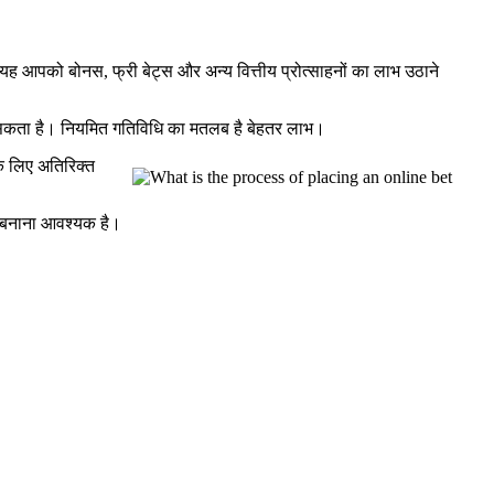
 आपको बोनस, फ्री बेट्स और अन्य वित्तीय प्रोत्साहनों का लाभ उठाने
ा सकता है। नियमित गतिविधि का मतलब है बेहतर लाभ।
े लिए अतिरिक्त
न बनाना आवश्यक है।