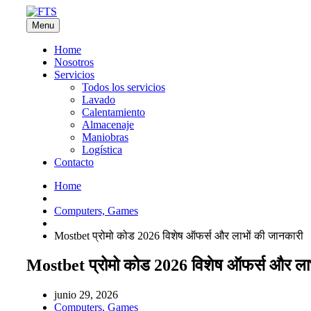
Menu
Home
Nosotros
Servicios
Todos los servicios
Lavado
Calentamiento
Almacenaje
Maniobras
Logística
Contacto
Home
Computers, Games
Mostbet प्रोमो कोड 2026 विशेष ऑफर्स और लाभों की जानकारी
Mostbet प्रोमो कोड 2026 विशेष ऑफर्स और लाभ
junio 29, 2026
Computers, Games