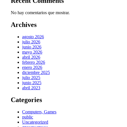
Recent Comments
No hay comentarios que mostrar.
Archives
agosto 2026
julio 2026
junio 2026
mayo 2026
abril 2026
febrero 2026
enero 2026
diciembre 2025
julio 2025
junio 2025
abril 2023
Categories
Computers, Games
public
Uncategorized