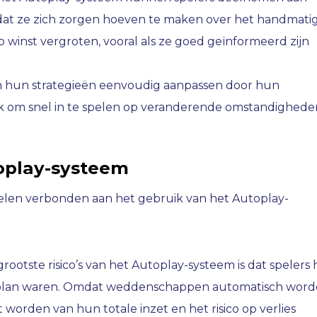
at ze zich zorgen hoeven te maken over het handmati
 winst vergroten, vooral als ze goed geïnformeerd zijn
n hun strategieën eenvoudig aanpassen door hun
ijk om snel in te spelen op veranderende omstandighede
oplay-systeem
elen verbonden aan het gebruik van het Autoplay-
grootste risico’s van het Autoplay-systeem is dat spelers 
an plan waren. Omdat weddenschappen automatisch wor
worden van hun totale inzet en het risico op verlies