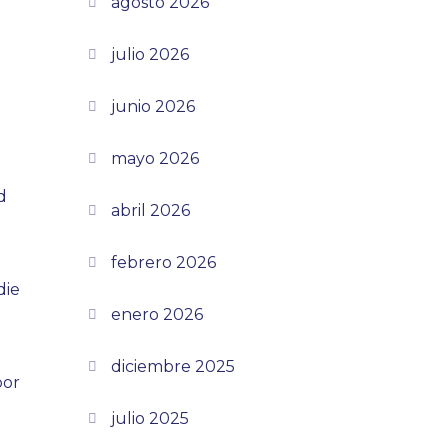
agosto 2026
julio 2026
junio 2026
mayo 2026
d
abril 2026
febrero 2026
die
enero 2026
diciembre 2025
oor
julio 2025