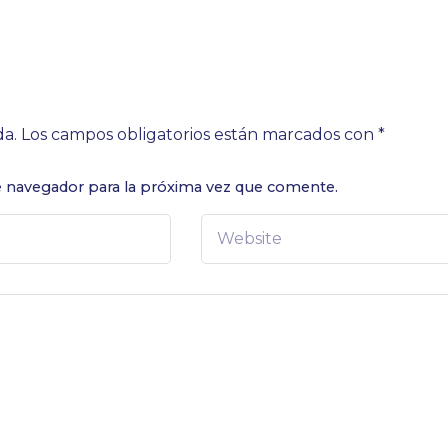
da.
Los campos obligatorios están marcados con
*
e navegador para la próxima vez que comente.