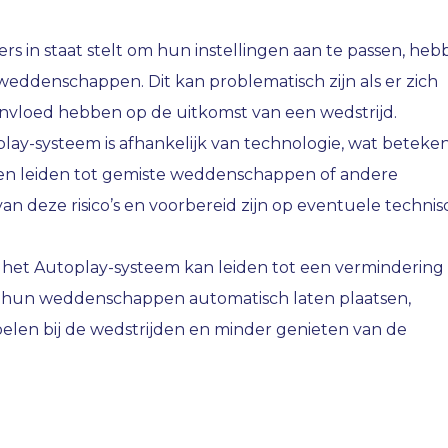
rs in staat stelt om hun instellingen aan te passen, he
weddenschappen. Dit kan problematisch zijn als er zich
vloed hebben op de uitkomst van een wedstrijd.
play-systeem is afhankelijk van technologie, wat beteke
en leiden tot gemiste weddenschappen of andere
n deze risico’s en voorbereid zijn op eventuele techni
n het Autoplay-systeem kan leiden tot een vermindering
die hun weddenschappen automatisch laten plaatsen,
len bij de wedstrijden en minder genieten van de