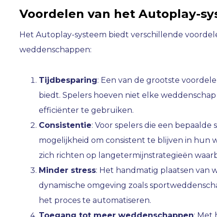
Voordelen van het Autoplay-s
Het Autoplay-systeem biedt verschillende voordelen 
weddenschappen:
Tijdbesparing
: Een van de grootste voordele
biedt. Spelers hoeven niet elke weddenschap h
efficiënter te gebruiken.
Consistentie
: Voor spelers die een bepaalde 
mogelijkheid om consistent te blijven in hun 
zich richten op langetermijnstrategieën waarbij
Minder stress
: Het handmatig plaatsen van w
dynamische omgeving zoals sportweddenscha
het proces te automatiseren.
Toegang tot meer weddenschappen
: Met