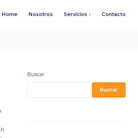
Home
Nosotros
Servicios
Contacto
Buscar
Buscar
s
ch