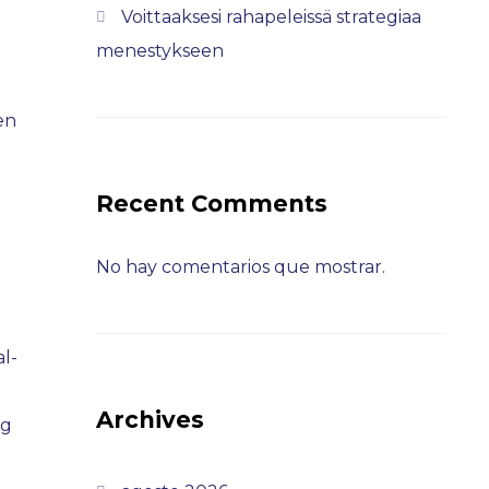
Voittaaksesi rahapeleissä strategiaa
menestykseen
en
Recent Comments
No hay comentarios que mostrar.
l-
Archives
ig