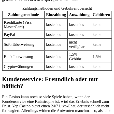
Zahlungsmethoden und Gebührenübersicht
Zahlungsmethode
Einzahlung
Auszahlung
Gebühren
Kreditkarte (Visa,
kostenlos
kostenlos
keine
MasterCard)
PayPal
kostenlos
kostenlos
keine
nicht
Sofortüberweisung
kostenlos
keine
verfügbar
1,5%
Banküberweisung
kostenlos
1,5%
Gebühr
Cryptowährungen
kostenlos
kostenlos
keine
Kundenservice: Freundlich oder nur
höflich?
Ein Casino kann noch so viele Spiele haben, wenn der
Kundenservice eine Katastrophe ist, wird das Erlebnis schnell zum
Frust. Yep Casino bietet einen 24/7 Live-Chat, der tatsächlich recht
fix reagiert. Allerdings wirken die Antworten manchmal so, als hätte