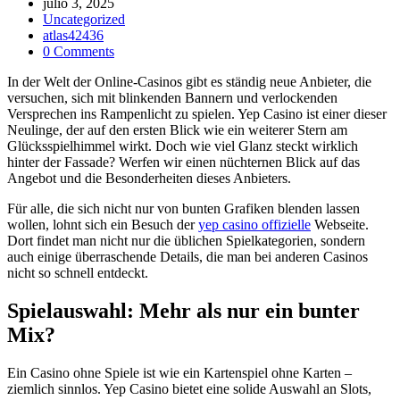
julio 3, 2025
Uncategorized
atlas42436
0 Comments
In der Welt der Online-Casinos gibt es ständig neue Anbieter, die
versuchen, sich mit blinkenden Bannern und verlockenden
Versprechen ins Rampenlicht zu spielen. Yep Casino ist einer dieser
Neulinge, der auf den ersten Blick wie ein weiterer Stern am
Glücksspielhimmel wirkt. Doch wie viel Glanz steckt wirklich
hinter der Fassade? Werfen wir einen nüchternen Blick auf das
Angebot und die Besonderheiten dieses Anbieters.
Für alle, die sich nicht nur von bunten Grafiken blenden lassen
wollen, lohnt sich ein Besuch der
yep casino offizielle
Webseite.
Dort findet man nicht nur die üblichen Spielkategorien, sondern
auch einige überraschende Details, die man bei anderen Casinos
nicht so schnell entdeckt.
Spielauswahl: Mehr als nur ein bunter
Mix?
Ein Casino ohne Spiele ist wie ein Kartenspiel ohne Karten –
ziemlich sinnlos. Yep Casino bietet eine solide Auswahl an Slots,