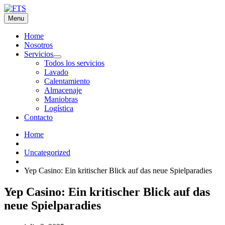
Menu
Home
Nosotros
Servicios
Todos los servicios
Lavado
Calentamiento
Almacenaje
Maniobras
Logística
Contacto
Home
Uncategorized
Yep Casino: Ein kritischer Blick auf das neue Spielparadies
Yep Casino: Ein kritischer Blick auf das
neue Spielparadies