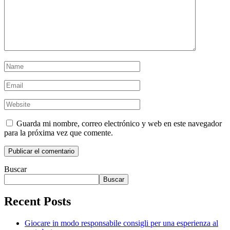
Guarda mi nombre, correo electrónico y web en este navegador
para la próxima vez que comente.
Buscar
Buscar
Recent Posts
Giocare in modo responsabile consigli per una esperienza al