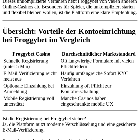
Dieses unkomplizierte Verfahren hebt Froggybet von vielen anderen
Online-Casinos ab. Besonders für Spieler, die unkompliziert starten
und flexibel bleiben wollen, ist die Plattform eine klare Empfehlung.
Übersicht: Vorteile der Kontoeinrichtung
bei Froggybet im Vergleich
Froggybet Casino
Durchschnittlicher Marktstandard
Schnelle Registrierung
Oft langwierige Formulare mit vielen
(unter 5 Min)
Pflichtfeldern
E-Mail-Verifizierung reicht
Häufig umfangreiche Sofort-KYC-
meist aus
Verfahren
Optionale Einzahlung bei
Einzahlung oft Pflicht zur
Anmeldung
Kontofreischaltung
Mobile Registrierung voll
Manche Casinos haben
unterstützt
eingeschränkte mobile UX
Ist die Registrierung bei Froggybet sicher?
Ja, die Plattform nutzt moderne Verschlüsselung und eine gesicherte
E-Mail-Verifizierung.