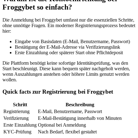
Froggybet so einfach?
Die Anmeldung bei Froggybet umfasst nur die essenziellen Schritte,
ohne unnötige Fragen. Ein moderner Registrierungsprozess bedeutet
hier:
Eingabe von Basisdaten (E-Mail, Benutzername, Passwort)
Bestätigung der E-Mail-Adresse via Verifizierungslink
Erste Einzahlung oder späterer Start ohne Pflichtdeposit
Die Plattform benötigt keine sofortige Identitätsprüfung, was den
Start beschleunigt. Diese kann bequem später nachgeholt werden,
wenn Auszahlungen anstehen oder höhere Limits genutzt werden
wollen.
Quick facts zur Registrierung bei Froggybet
Schritt
Beschreibung
Registrierung
E-Mail, Benutzername, Passwort
Verifizierung
E-Mail-Bestätigung innerhalb von Minuten
Erste Einzahlung
Optional bei Anmeldung
KYC-Prüfung
Nach Bedarf, flexibel gestaltet