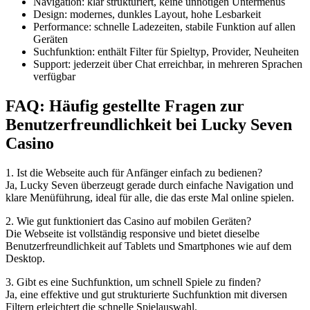
Navigation: klar strukturiert, keine unnötigen Untermenüs
Design: modernes, dunkles Layout, hohe Lesbarkeit
Performance: schnelle Ladezeiten, stabile Funktion auf allen
Geräten
Suchfunktion: enthält Filter für Spieltyp, Provider, Neuheiten
Support: jederzeit über Chat erreichbar, in mehreren Sprachen
verfügbar
FAQ: Häufig gestellte Fragen zur
Benutzerfreundlichkeit bei Lucky Seven
Casino
1. Ist die Webseite auch für Anfänger einfach zu bedienen?
Ja, Lucky Seven überzeugt gerade durch einfache Navigation und
klare Menüführung, ideal für alle, die das erste Mal online spielen.
2. Wie gut funktioniert das Casino auf mobilen Geräten?
Die Webseite ist vollständig responsive und bietet dieselbe
Benutzerfreundlichkeit auf Tablets und Smartphones wie auf dem
Desktop.
3. Gibt es eine Suchfunktion, um schnell Spiele zu finden?
Ja, eine effektive und gut strukturierte Suchfunktion mit diversen
Filtern erleichtert die schnelle Spielauswahl.