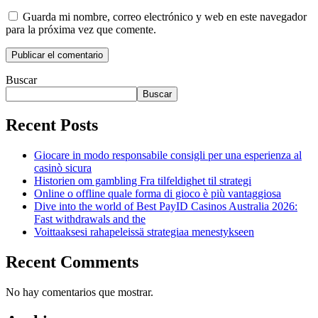
Guarda mi nombre, correo electrónico y web en este navegador
para la próxima vez que comente.
Buscar
Buscar
Recent Posts
Giocare in modo responsabile consigli per una esperienza al
casinò sicura
Historien om gambling Fra tilfeldighet til strategi
Online o offline quale forma di gioco è più vantaggiosa
Dive into the world of Best PayID Casinos Australia 2026:
Fast withdrawals and the
Voittaaksesi rahapeleissä strategiaa menestykseen
Recent Comments
No hay comentarios que mostrar.