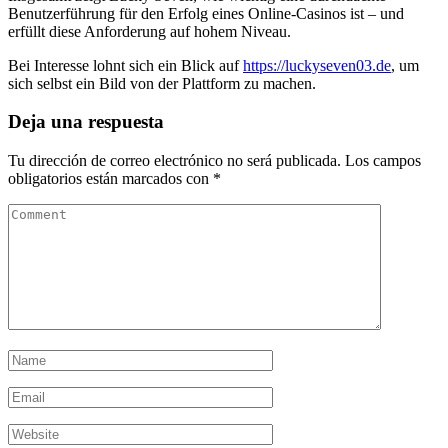
Benutzerführung für den Erfolg eines Online-Casinos ist – und
erfüllt diese Anforderung auf hohem Niveau.
Bei Interesse lohnt sich ein Blick auf
https://luckyseven03.de
, um
sich selbst ein Bild von der Plattform zu machen.
Deja una respuesta
Tu dirección de correo electrónico no será publicada.
Los campos
obligatorios están marcados con
*