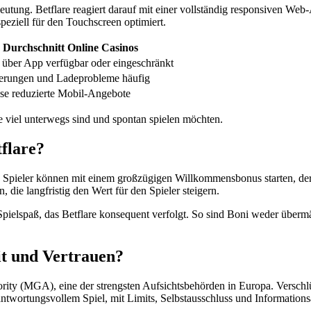
tung. Betflare reagiert darauf mit einer vollständig responsiven We
speziell für den Touchscreen optimiert.
Durchschnitt Online Casinos
 über App verfügbar oder eingeschränkt
erungen und Ladeprobleme häufig
se reduzierte Mobil-Angebote
ie viel unterwegs sind und spontan spielen möchten.
tflare?
 Spieler können mit einem großzügigen Willkommensbonus starten, der
die langfristig den Wert für den Spieler steigern.
ielspaß, das Betflare konsequent verfolgt. So sind Boni weder übermäßi
it und Vertrauen?
thority (MGA), eine der strengsten Aufsichtsbehörden in Europa. Versch
antwortungsvollem Spiel, mit Limits, Selbstausschluss und Informations