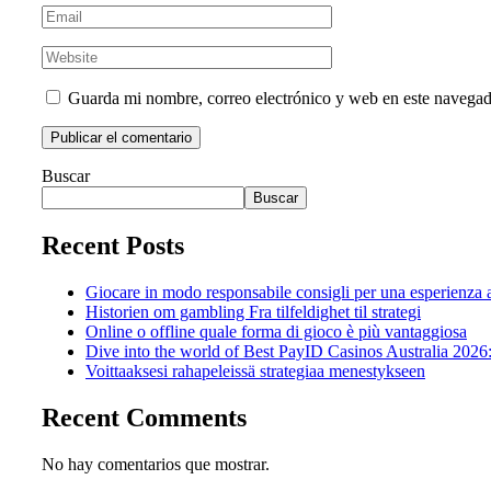
Guarda mi nombre, correo electrónico y web en este navegad
Buscar
Buscar
Recent Posts
Giocare in modo responsabile consigli per una esperienza a
Historien om gambling Fra tilfeldighet til strategi
Online o offline quale forma di gioco è più vantaggiosa
Dive into the world of Best PayID Casinos Australia 2026:
Voittaaksesi rahapeleissä strategiaa menestykseen
Recent Comments
No hay comentarios que mostrar.