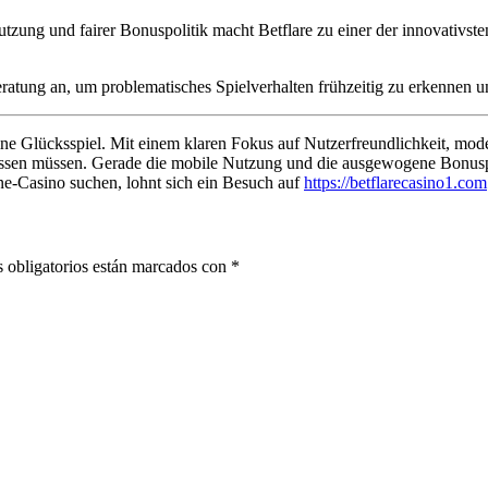
zung und fairer Bonuspolitik macht Betflare zu einer der innovativste
eratung an, um problematisches Spielverhalten frühzeitig zu erkennen 
Online Glücksspiel. Mit einem klaren Fokus auf Nutzerfreundlichkeit, m
ssen müssen. Gerade die mobile Nutzung und die ausgewogene Bonuspolit
line-Casino suchen, lohnt sich ein Besuch auf
https://betflarecasino1.com
 obligatorios están marcados con
*