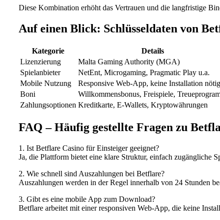
Diese Kombination erhöht das Vertrauen und die langfristige Bi
Auf einen Blick: Schlüsseldaten von Bet
Kategorie
Details
Lizenzierung
Malta Gaming Authority (MGA)
Spielanbieter
NetEnt, Microgaming, Pragmatic Play u.a.
Mobile Nutzung
Responsive Web-App, keine Installation nöti
Boni
Willkommensbonus, Freispiele, Treueprogra
Zahlungsoptionen
Kreditkarte, E-Wallets, Kryptowährungen
FAQ – Häufig gestellte Fragen zu Betfl
1. Ist Betflare Casino für Einsteiger geeignet?
Ja, die Plattform bietet eine klare Struktur, einfach zugängliche 
2. Wie schnell sind Auszahlungen bei Betflare?
Auszahlungen werden in der Regel innerhalb von 24 Stunden be
3. Gibt es eine mobile App zum Download?
Betflare arbeitet mit einer responsiven Web-App, die keine Install