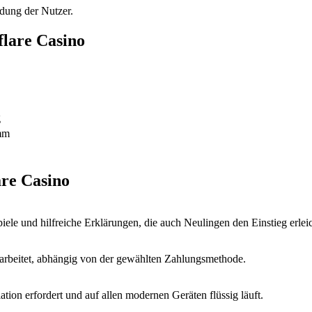
ndung der Nutzer.
flare Casino
g
mm
are Casino
Spiele und hilfreiche Erklärungen, die auch Neulingen den Einstieg erlei
arbeitet, abhängig von der gewählten Zahlungsmethode.
ation erfordert und auf allen modernen Geräten flüssig läuft.