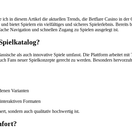
ch in diesem Artikel die aktuellen Trends, die Betflare Casino in der O
nd bietet Spielern ein vielfältiges und sicheres Spielerlebnis. Bereits
nfache Navigation und schnellen Zugang zu Spielen ausgelegt ist.
Spielkatalog?
hl klassische als auch innovative Spiele umfasst. Die Plattform arbeite
uch Fans neuer Spielkonzepte gerecht zu werden. Besonders hervorzuhebe
edenen Varianten
interaktiven Formaten
hert, sondern auch qualitativ hochwertig ist.
mfort?