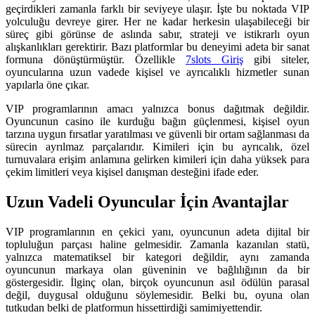
geçirdikleri zamanla farklı bir seviyeye ulaşır. İşte bu noktada VIP
yolculuğu devreye girer. Her ne kadar herkesin ulaşabileceği bir
süreç gibi görünse de aslında sabır, strateji ve istikrarlı oyun
alışkanlıkları gerektirir. Bazı platformlar bu deneyimi adeta bir sanat
formuna dönüştürmüştür. Özellikle
7slots Giriş
gibi siteler,
oyuncularına uzun vadede kişisel ve ayrıcalıklı hizmetler sunan
yapılarla öne çıkar.
VIP programlarının amacı yalnızca bonus dağıtmak değildir.
Oyuncunun casino ile kurduğu bağın güçlenmesi, kişisel oyun
tarzına uygun fırsatlar yaratılması ve güvenli bir ortam sağlanması da
sürecin ayrılmaz parçalarıdır. Kimileri için bu ayrıcalık, özel
turnuvalara erişim anlamına gelirken kimileri için daha yüksek para
çekim limitleri veya kişisel danışman desteğini ifade eder.
Uzun Vadeli Oyuncular İçin Avantajlar
VIP programlarının en çekici yanı, oyuncunun adeta dijital bir
topluluğun parçası haline gelmesidir. Zamanla kazanılan statü,
yalnızca matematiksel bir kategori değildir, aynı zamanda
oyuncunun markaya olan güveninin ve bağlılığının da bir
göstergesidir. İlginç olan, birçok oyuncunun asıl ödülün parasal
değil, duygusal olduğunu söylemesidir. Belki bu, oyuna olan
tutkudan belki de platformun hissettirdiği samimiyettendir.