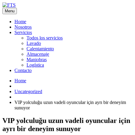
Menu
Home
Nosotros
Servicios
Todos los servicios
Lavado
Calentamiento
Almacenaje
Maniobras
Logística
Contacto
Home
Uncategorized
VIP yolculuğu uzun vadeli oyuncular için ayrı bir deneyim
sunuyor
VIP yolculuğu uzun vadeli oyuncular için
ayrı bir deneyim sunuyor