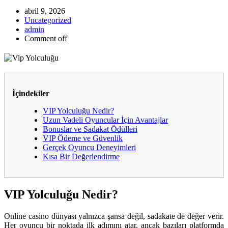
abril 9, 2026
Uncategorized
admin
Comment off
İçindekiler
VIP Yolculuğu Nedir?
Uzun Vadeli Oyuncular İçin Avantajlar
Bonuslar ve Sadakat Ödülleri
VIP Ödeme ve Güvenlik
Gerçek Oyuncu Deneyimleri
Kısa Bir Değerlendirme
VIP Yolculuğu Nedir?
Online casino dünyası yalnızca şansa değil, sadakate de değer verir.
Her oyuncu bir noktada ilk adımını atar, ancak bazıları platformda