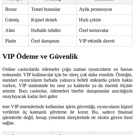
Bronz
Temel bonuslar
Aylık promosyon
Gümüş
Kişisel destek
Hızlı çekim
Altın
Haftalık ödüller
Özel turnuvalar
Platin
Özel danışman
VIP etkinlik daveti
VIP Ödeme ve Güvenlik
Online casinolarda ödemeler çoğu zaman oyuncuların en hassas
noktasıdır. VIP kullanıcılar için bu süreç çok daha esnektir. Örneğin,
standart oyuncuların haftada yalnızca belirli miktarda çekim hakkı
varken, VIP statüsünde bu sınır ya kaldırılır ya da önemli ölçüde
artırılır. Bazı casinolar, ödemeleri birebir danışmanlar aracılığıyla
onaylayacak kadar ileri gider.
true
VIP sistemlerinde kullanılan işlem güvenliği, oyuncuların kişisel
verilerini üç katmanlı şifreleme ile korur. Bu, sadece finansal
işlemlerde değil, hesap yönetimi süreçlerinde de ekstra güven hissi
sağlar.