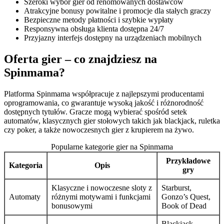
Szeroki wybór gier od renomowanych dostawców
Atrakcyjne bonusy powitalne i promocje dla stałych graczy
Bezpieczne metody płatności i szybkie wypłaty
Responsywna obsługa klienta dostępna 24/7
Przyjazny interfejs dostępny na urządzeniach mobilnych
Oferta gier – co znajdziesz na
Spinmama?
Platforma Spinmama współpracuje z najlepszymi producentami
oprogramowania, co gwarantuje wysoką jakość i różnorodność
dostępnych tytułów. Gracze mogą wybierać spośród setek
automatów, klasycznych gier stołowych takich jak blackjack, ruletka
czy poker, a także nowoczesnych gier z krupierem na żywo.
Popularne kategorie gier na Spinmama
Przykładowe
Kategoria
Opis
gry
Klasyczne i nowoczesne sloty z
Starburst,
Automaty
różnymi motywami i funkcjami
Gonzo’s Quest,
bonusowymi
Book of Dead
Blackjack,