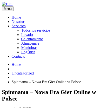
Menu
Home
Nosotros
Servicios
Todos los servicios
Lavado
Calentamiento
Almacenaje
Maniobras
Logística
Contacto
Home
Uncategorized
Spinmama – Nowa Era Gier Online w Polsce
Spinmama – Nowa Era Gier Online w
Polsce