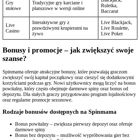
Gry
Tradycyjne gry karciane i
Ruletka,
stołowe
planszowe w wersji online
Baccarat
Interaktywne gry z
Live Blackjack,
Live
prawdziwymi krupierami na
Live Roulette,
Casino
żywo
Live Poker
Bonusy i promocje – jak zwiększyć swoje
szanse?
Spinmama oferuje atrakcyjne bonusy, które pozwalają graczom
zwiększyć swój kapitał początkowy oraz cieszyć się dodatkowymi
korzyściami podczas gry. Nowi użytkownicy mogą liczyć na bonus
powitalny, który często obejmuje darmowe spiny oraz bonus od
depozytu. Dla stałych graczy przygotowano program lojalnościowy
oraz regularne promocje sezonowe.
Rodzaje bonusów dostępnych na Spinmama
Bonus powitalny – zwiększa pierwszy depozyt oraz oferuje
darmowe spiny
Bonus bez depozytu – możliwość wypróbowania gier bez