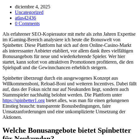
diciembre 4, 2025
Uncategorized
atlas42436
0 Comments
Als erfahrener SEO-Kopierautor mit mehr als zehn Jahren Expertise
im iGaming-Bereich analysiere ich heute die Bonuswelt von
Spinbetter. Diese Plattform hat sich auf dem Online-Casino-Markt
als interessanter Anbieter etabliert, vor allem dank ihres vielfältigen
Bonusangebots für neue und wiederkehrende Spieler. Wer hier
startet, kann sofort von attraktiven Promotionen profitieren, die den
Spielspaß und die Gewinnchancen erheblich steigern.
Spinbetter überzeugt durch ein ausgewogenes Konzept aus
Willkommensboni, Reload-Boni und weiteren Incentives. Dabei fällt
auf, dass der Fokus nicht nur auf Neukunden liegt, sondern auch
Stammspieler nachhaltig belohnt werden. Die Plattform unter
https://spinbetter1.org
bietet alles, was man für einen gelungenen
Einstieg braucht: transparente Bonusbedingungen, faire
Umsatzanforderungen und eine unkomplizierte Umsetzung der
Aktionen.
Welche Bonusangebote bietet Spinbetter
für Neukunden?