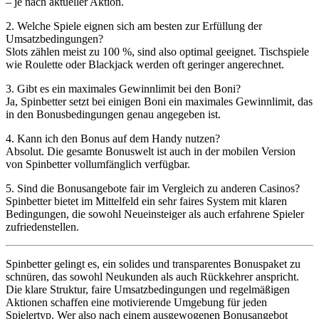
– je nach aktueller Aktion.
2. Welche Spiele eignen sich am besten zur Erfüllung der
Umsatzbedingungen?
Slots zählen meist zu 100 %, sind also optimal geeignet. Tischspiele
wie Roulette oder Blackjack werden oft geringer angerechnet.
3. Gibt es ein maximales Gewinnlimit bei den Boni?
Ja, Spinbetter setzt bei einigen Boni ein maximales Gewinnlimit, das
in den Bonusbedingungen genau angegeben ist.
4. Kann ich den Bonus auf dem Handy nutzen?
Absolut. Die gesamte Bonuswelt ist auch in der mobilen Version
von Spinbetter vollumfänglich verfügbar.
5. Sind die Bonusangebote fair im Vergleich zu anderen Casinos?
Spinbetter bietet im Mittelfeld ein sehr faires System mit klaren
Bedingungen, die sowohl Neueinsteiger als auch erfahrene Spieler
zufriedenstellen.
Spinbetter gelingt es, ein solides und transparentes Bonuspaket zu
schnüren, das sowohl Neukunden als auch Rückkehrer anspricht.
Die klare Struktur, faire Umsatzbedingungen und regelmäßigen
Aktionen schaffen eine motivierende Umgebung für jeden
Spielertyp. Wer also nach einem ausgewogenen Bonusangebot