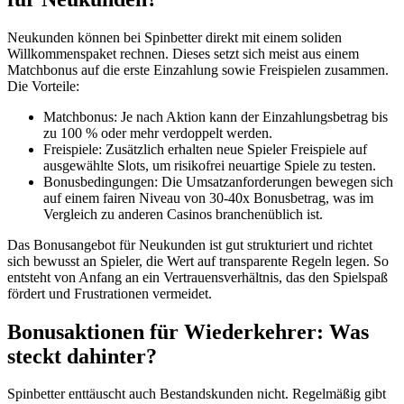
Neukunden können bei Spinbetter direkt mit einem soliden
Willkommenspaket rechnen. Dieses setzt sich meist aus einem
Matchbonus auf die erste Einzahlung sowie Freispielen zusammen.
Die Vorteile:
Matchbonus: Je nach Aktion kann der Einzahlungsbetrag bis
zu 100 % oder mehr verdoppelt werden.
Freispiele: Zusätzlich erhalten neue Spieler Freispiele auf
ausgewählte Slots, um risikofrei neuartige Spiele zu testen.
Bonusbedingungen: Die Umsatzanforderungen bewegen sich
auf einem fairen Niveau von 30-40x Bonusbetrag, was im
Vergleich zu anderen Casinos branchenüblich ist.
Das Bonusangebot für Neukunden ist gut strukturiert und richtet
sich bewusst an Spieler, die Wert auf transparente Regeln legen. So
entsteht von Anfang an ein Vertrauensverhältnis, das den Spielspaß
fördert und Frustrationen vermeidet.
Bonusaktionen für Wiederkehrer: Was
steckt dahinter?
Spinbetter enttäuscht auch Bestandskunden nicht. Regelmäßig gibt