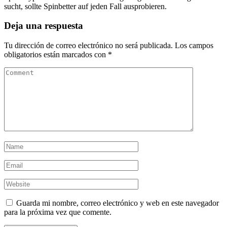
sucht, sollte Spinbetter auf jeden Fall ausprobieren.
Deja una respuesta
Tu dirección de correo electrónico no será publicada.
Los campos
obligatorios están marcados con
*
Guarda mi nombre, correo electrónico y web en este navegador
para la próxima vez que comente.