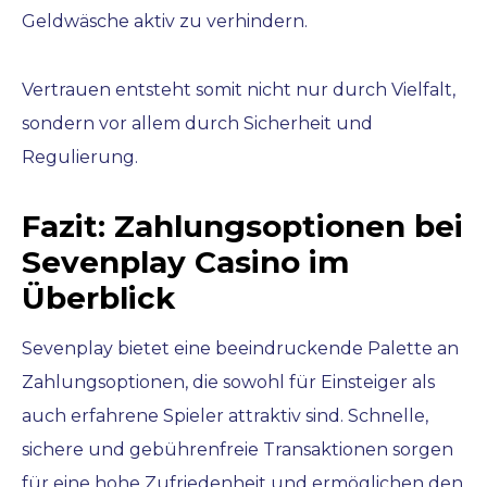
Geldwäsche aktiv zu verhindern.
Vertrauen entsteht somit nicht nur durch Vielfalt,
sondern vor allem durch Sicherheit und
Regulierung.
Fazit: Zahlungsoptionen bei
Sevenplay Casino im
Überblick
Sevenplay bietet eine beeindruckende Palette an
Zahlungsoptionen, die sowohl für Einsteiger als
auch erfahrene Spieler attraktiv sind. Schnelle,
sichere und gebührenfreie Transaktionen sorgen
für eine hohe Zufriedenheit und ermöglichen den