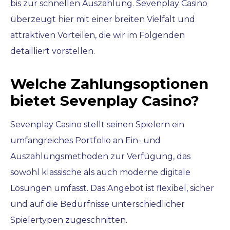
bis zur schnellen Auszahlung. Sevenplay Casino
überzeugt hier mit einer breiten Vielfalt und
attraktiven Vorteilen, die wir im Folgenden
detailliert vorstellen.
Welche Zahlungsoptionen
bietet Sevenplay Casino?
Sevenplay Casino stellt seinen Spielern ein
umfangreiches Portfolio an Ein- und
Auszahlungsmethoden zur Verfügung, das
sowohl klassische als auch moderne digitale
Lösungen umfasst. Das Angebot ist flexibel, sicher
und auf die Bedürfnisse unterschiedlicher
Spielertypen zugeschnitten.