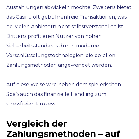
Auszahlungen abwickeln möchte. Zweitens bietet
das Casino oft gebührenfreie Transaktionen, was
bei vielen Anbietern nicht selbstverständlich ist.
Drittens profitieren Nutzer von hohen
Sicherheitsstandards durch moderne
Verschlüsselungstechnologien, die bei allen
Zahlungsmethoden angewendet werden.
Auf diese Weise wird neben dem spielerischen
Spaß auch das finanzielle Handling zum
stressfreien Prozess.
Vergleich der
Zahlungsmethoden – auf