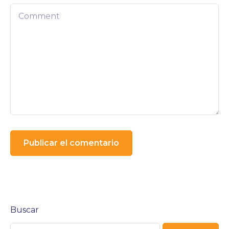
Buscar