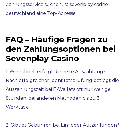
Zahlungsservice suchen, ist sevenplay casino
deutschland eine Top-Adresse.
FAQ – Häufige Fragen zu
den Zahlungsoptionen bei
Sevenplay Casino
1. Wie schnell erfolgt die erste Auszahlung?
Nach erfolgreicher Identitätsprüfung beträgt die
Auszahlungszeit bei E-Wallets oft nur wenige
Stunden, bei anderen Methoden bis zu 3
Werktage.
2. Gibt es Gebühren bei Ein- oder Auszahlungen?