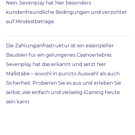
Nein, Sevenplay hat hier besonders
kundenfreundliche Bedingungen und verzichtet
auf Mindestbeträge.
Die Zahlungsinfrastruktur ist ein essenzieller
Baustein für ein gelungenes Casinoerlebnis.
Sevenplay hat das erkannt und setzt hier
Maßstäbe – sowohl in puncto Auswahl als auch
Sicherheit. Probieren Sie es aus und erleben Sie
selbst, wie einfach und vielseitig iGaming heute
sein kann.