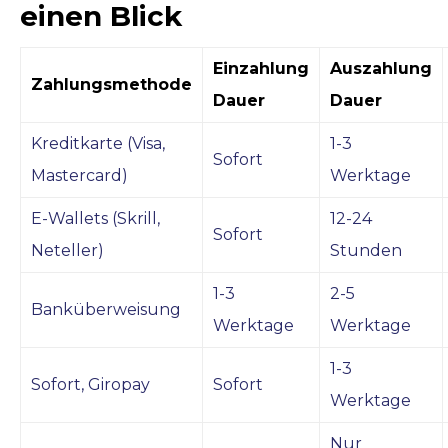
einen Blick
Einzahlung
Auszahlung
Zahlungsmethode
Dauer
Dauer
Kreditkarte (Visa,
1-3
Sofort
Mastercard)
Werktage
E-Wallets (Skrill,
12-24
Sofort
Neteller)
Stunden
1-3
2-5
Banküberweisung
Werktage
Werktage
1-3
Sofort, Giropay
Sofort
Werktage
Nur