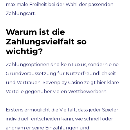
maximale Freiheit bei der Wahl der passenden
Zahlungsart.
Warum ist die
Zahlungsvielfalt so
wichtig?
Zahlungsoptionen sind kein Luxus, sondern eine
Grundvoraussetzung für Nutzerfreundlichkeit
und Vertrauen. Sevenplay Casino zeigt hier klare
Vorteile gegenüber vielen Wettbewerbern.
Erstens ermöglicht die Vielfalt, dass jeder Spieler
individuell entscheiden kann, wie schnell oder
anonym er seine Einzahlungen und