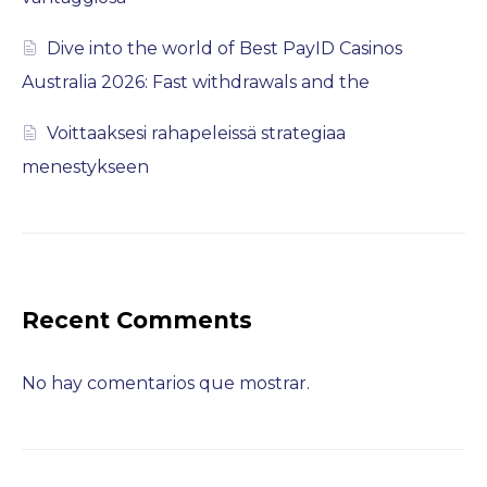
Dive into the world of Best PayID Casinos
Australia 2026: Fast withdrawals and the
Voittaaksesi rahapeleissä strategiaa
menestykseen
Recent Comments
No hay comentarios que mostrar.