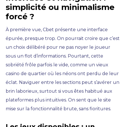
simplicité ou minimalisme
forcé ?
À première vue, Cbet présente une interface
épurée, presque trop. On pourrait croire que c’est
un choix délibéré pour ne pas noyer le joueur
sous un flot d’informations. Pourtant, cette
sobriété frôle parfois le vide, comme un vieux
casino de quartier où les néons ont perdu de leur
éclat. Naviguer entre les sections peut s’avérer un
brin laborieux, surtout si vous êtes habitué aux
plateformes plus intuitives. On sent que le site
mise sur la fonctionnalité brute, sans fioritures.
Les jeux disponibles : un