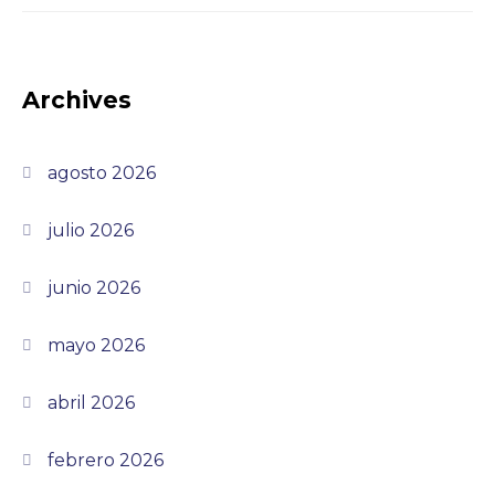
Archives
agosto 2026
julio 2026
junio 2026
mayo 2026
abril 2026
febrero 2026