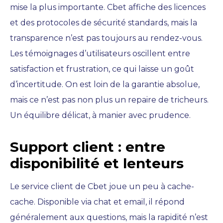
mise la plus importante. Cbet affiche des licences
et des protocoles de sécurité standards, mais la
transparence n’est pas toujours au rendez-vous.
Les témoignages d’utilisateurs oscillent entre
satisfaction et frustration, ce qui laisse un goût
d’incertitude. On est loin de la garantie absolue,
mais ce n’est pas non plus un repaire de tricheurs.
Un équilibre délicat, à manier avec prudence.
Support client : entre
disponibilité et lenteurs
Le service client de Cbet joue un peu à cache-
cache. Disponible via chat et email, il répond
généralement aux questions, mais la rapidité n’est