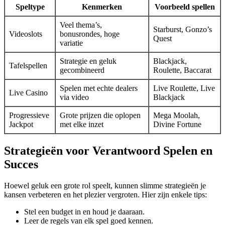
Speltype
Kenmerken
Voorbeeld spellen
Veel thema’s,
Starburst, Gonzo’s
Videoslots
bonusrondes, hoge
Quest
variatie
Strategie en geluk
Blackjack,
Tafelspellen
gecombineerd
Roulette, Baccarat
Spelen met echte dealers
Live Roulette, Live
Live Casino
via video
Blackjack
Progressieve
Grote prijzen die oplopen
Mega Moolah,
Jackpot
met elke inzet
Divine Fortune
Strategieën voor Verantwoord Spelen en
Succes
Hoewel geluk een grote rol speelt, kunnen slimme strategieën je
kansen verbeteren en het plezier vergroten. Hier zijn enkele tips:
Stel een budget in en houd je daaraan.
Leer de regels van elk spel goed kennen.