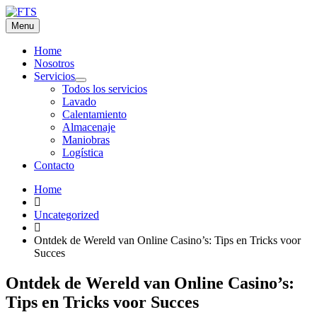
Menu
Home
Nosotros
Servicios
Todos los servicios
Lavado
Calentamiento
Almacenaje
Maniobras
Logística
Contacto
Home
Uncategorized
Ontdek de Wereld van Online Casino’s: Tips en Tricks voor
Succes
Ontdek de Wereld van Online Casino’s:
Tips en Tricks voor Succes