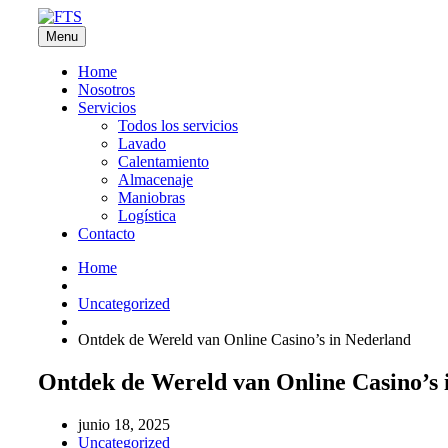
Menu
Home
Nosotros
Servicios
Todos los servicios
Lavado
Calentamiento
Almacenaje
Maniobras
Logística
Contacto
Home
Uncategorized
Ontdek de Wereld van Online Casino’s in Nederland
Ontdek de Wereld van Online Casino’s 
junio 18, 2025
Uncategorized