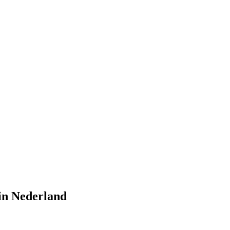
in Nederland