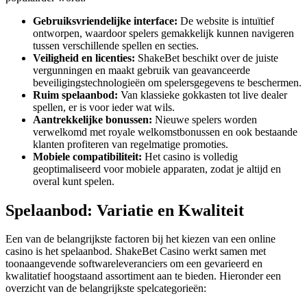
Gebruiksvriendelijke interface:
De website is intuïtief
ontworpen, waardoor spelers gemakkelijk kunnen navigeren
tussen verschillende spellen en secties.
Veiligheid en licenties:
ShakeBet beschikt over de juiste
vergunningen en maakt gebruik van geavanceerde
beveiligingstechnologieën om spelersgegevens te beschermen.
Ruim spelaanbod:
Van klassieke gokkasten tot live dealer
spellen, er is voor ieder wat wils.
Aantrekkelijke bonussen:
Nieuwe spelers worden
verwelkomd met royale welkomstbonussen en ook bestaande
klanten profiteren van regelmatige promoties.
Mobiele compatibiliteit:
Het casino is volledig
geoptimaliseerd voor mobiele apparaten, zodat je altijd en
overal kunt spelen.
Spelaanbod: Variatie en Kwaliteit
Een van de belangrijkste factoren bij het kiezen van een online
casino is het spelaanbod. ShakeBet Casino werkt samen met
toonaangevende softwareleveranciers om een gevarieerd en
kwalitatief hoogstaand assortiment aan te bieden. Hieronder een
overzicht van de belangrijkste spelcategorieën: