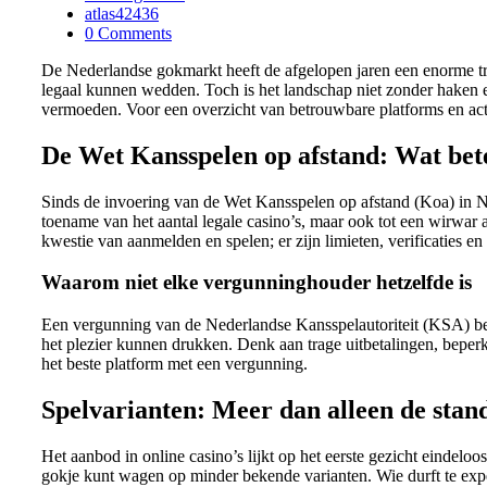
atlas42436
0 Comments
De Nederlandse gokmarkt heeft de afgelopen jaren een enorme tra
legaal kunnen wedden. Toch is het landschap niet zonder haken en 
vermoeden. Voor een overzicht van betrouwbare platforms en actu
De Wet Kansspelen op afstand: Wat bete
Sinds de invoering van de Wet Kansspelen op afstand (Koa) in Ne
toename van het aantal legale casino’s, maar ook tot een wirwar 
kwestie van aanmelden en spelen; er zijn limieten, verificaties e
Waarom niet elke vergunninghouder hetzelfde is
Een vergunning van de Nederlandse Kansspelautoriteit (KSA) bet
het plezier kunnen drukken. Denk aan trage uitbetalingen, beperkte 
het beste platform met een vergunning.
Spelvarianten: Meer dan alleen de sta
Het aanbod in online casino’s lijkt op het eerste gezicht eindeloo
gokje kunt wagen op minder bekende varianten. Wie durft te exp