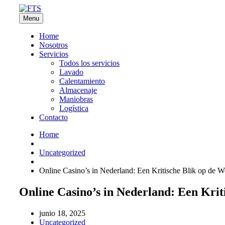
Menu
Home
Nosotros
Servicios
Todos los servicios
Lavado
Calentamiento
Almacenaje
Maniobras
Logística
Contacto
Home
Uncategorized
Online Casino’s in Nederland: Een Kritische Blik op de 
Online Casino’s in Nederland: Een Krit
junio 18, 2025
Uncategorized