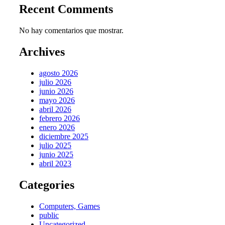
Recent Comments
No hay comentarios que mostrar.
Archives
agosto 2026
julio 2026
junio 2026
mayo 2026
abril 2026
febrero 2026
enero 2026
diciembre 2025
julio 2025
junio 2025
abril 2023
Categories
Computers, Games
public
Uncategorized