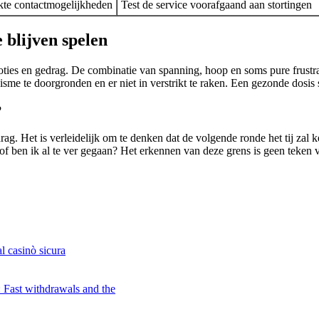
kte contactmogelijkheden
Test de service voorafgaand aan stortingen
blijven spelen
ties en gedrag. De combinatie van spanning, hoop en soms pure frustrati
isme te doorgronden en er niet in verstrikt te raken. Een gezonde dosi
?
g. Het is verleidelijk om te denken dat de volgende ronde het tij zal ke
er, of ben ik al te ver gegaan? Het erkennen van deze grens is geen teke
l casinò sicura
 Fast withdrawals and the