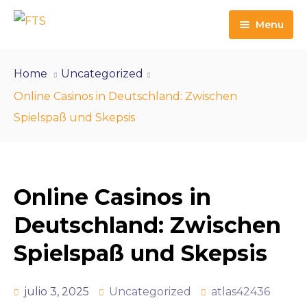
Menu
Home
Home
Uncategorized
Nosotros
Online Casinos in Deutschland: Zwischen
Spielspaß und Skepsis
Servicios
Contacto
Todos los servicios
Online Casinos in
Lavado
Deutschland: Zwischen
Calentamiento
Spielspaß und Skepsis
Almacenaje
julio 3, 2025
Uncategorized
atlas42436
Maniobras