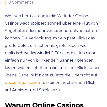
0 Comments
Logística
Wer sich heutzutage in die Welt der Online
Casinos wagt, stolpert schnell über eine Flut von
Angeboten, die mehr versprechen, als sie halten
können. Die Verlockung, mit ein paar Klicks das
große Geld zu machen, ist groß – doch wie
realistisch ist das wirklich? Für alle, die sich nicht
einfach nur von blinkenden Bannern blenden
lassen wollen, lohnt sich ein kritischer Blick auf die
Szene. Dabei hilft nicht zuletzt die Übersicht auf
decasinogama.com
, die einen nüchternen Blick
auf Anbieter und Spiele wirft.
Warum Online Casinos