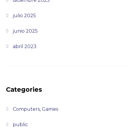
diciembre 2025
julio 2025
junio 2025
abril 2023
Categories
Computers, Games
public