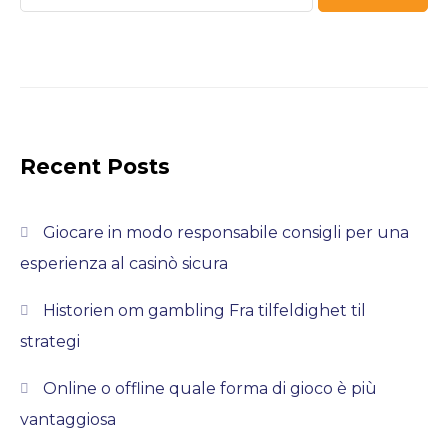
Recent Posts
Giocare in modo responsabile consigli per una
esperienza al casinò sicura
Historien om gambling Fra tilfeldighet til
strategi
Online o offline quale forma di gioco è più
vantaggiosa