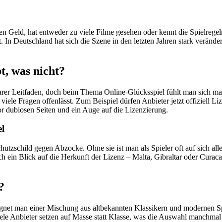
 Geld, hat entweder zu viele Filme gesehen oder kennt die Spielregeln 
. In Deutschland hat sich die Szene in den letzten Jahren stark verän
t, was nicht?
rer Leitfaden, doch beim Thema Online-Glücksspiel fühlt man sich manc
 viele Fragen offenlässt. Zum Beispiel dürfen Anbieter jetzt offiziell 
or dubiosen Seiten und ein Auge auf die Lizenzierung.
el
chutzschild gegen Abzocke. Ohne sie ist man als Spieler oft auf sich all
h ein Blick auf die Herkunft der Lizenz – Malta, Gibraltar oder Curacao
?
gnet man einer Mischung aus altbekannten Klassikern und modernen Sp
Viele Anbieter setzen auf Masse statt Klasse, was die Auswahl manchmal