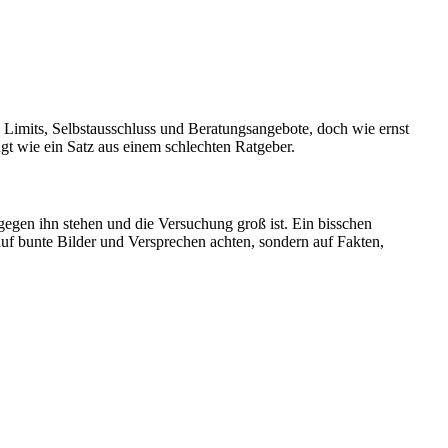
s Limits, Selbstausschluss und Beratungsangebote, doch wie ernst
gt wie ein Satz aus einem schlechten Ratgeber.
 gegen ihn stehen und die Versuchung groß ist. Ein bisschen
r auf bunte Bilder und Versprechen achten, sondern auf Fakten,