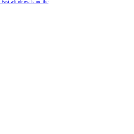
 Fast withdrawals and the