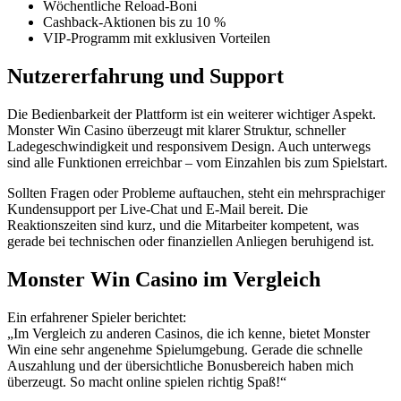
Wöchentliche Reload-Boni
Cashback-Aktionen bis zu 10 %
VIP-Programm mit exklusiven Vorteilen
Nutzererfahrung und Support
Die Bedienbarkeit der Plattform ist ein weiterer wichtiger Aspekt.
Monster Win Casino überzeugt mit klarer Struktur, schneller
Ladegeschwindigkeit und responsivem Design. Auch unterwegs
sind alle Funktionen erreichbar – vom Einzahlen bis zum Spielstart.
Sollten Fragen oder Probleme auftauchen, steht ein mehrsprachiger
Kundensupport per Live-Chat und E-Mail bereit. Die
Reaktionszeiten sind kurz, und die Mitarbeiter kompetent, was
gerade bei technischen oder finanziellen Anliegen beruhigend ist.
Monster Win Casino im Vergleich
Ein erfahrener Spieler berichtet:
„Im Vergleich zu anderen Casinos, die ich kenne, bietet Monster
Win eine sehr angenehme Spielumgebung. Gerade die schnelle
Auszahlung und der übersichtliche Bonusbereich haben mich
überzeugt. So macht online spielen richtig Spaß!“