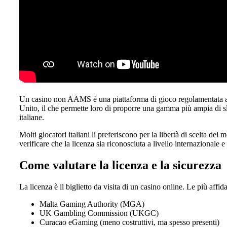
Un casino non AAMS è una piattaforma di gioco regolamentata al 
Unito, il che permette loro di proporre una gamma più ampia di slo
italiane.
Molti giocatori italiani li preferiscono per la libertà di scelta dei
verificare che la licenza sia riconosciuta a livello internazionale e 
Come valutare la licenza e la sicurezza
La licenza è il biglietto da visita di un casino online. Le più affida
Malta Gaming Authority (MGA)
UK Gambling Commission (UKGC)
Curacao eGaming (meno costruttivi, ma spesso presenti)