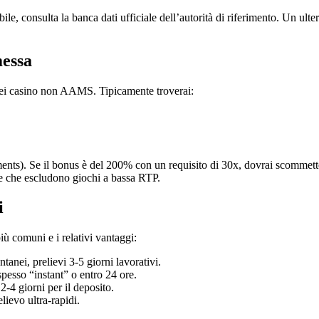
ile, consulta la banca dati ufficiale dell’autorità di riferimento. Un ulte
messa
dei casino non AAMS. Tipicamente troverai:
ents). Se il bonus è del 200% con un requisito di 30x, dovrai scommette
x e che escludono giochi a bassa RTP.
i
iù comuni e i relativi vantaggi:
antanei, prelievi 3‑5 giorni lavorativi.
 spesso “instant” o entro 24 ore.
2‑4 giorni per il deposito.
elievo ultra‑rapidi.