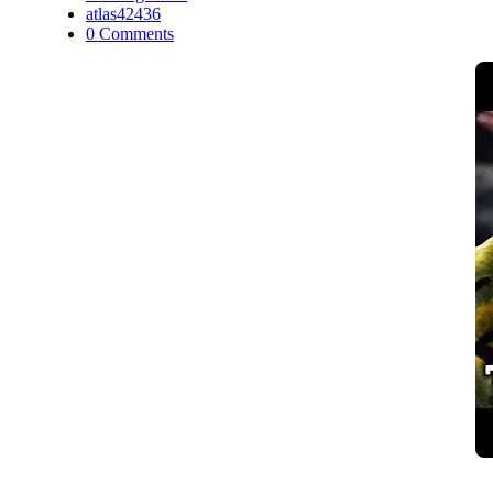
atlas42436
0 Comments