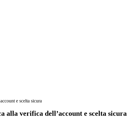
account e scelta sicura
alla verifica dell’account e scelta sicura