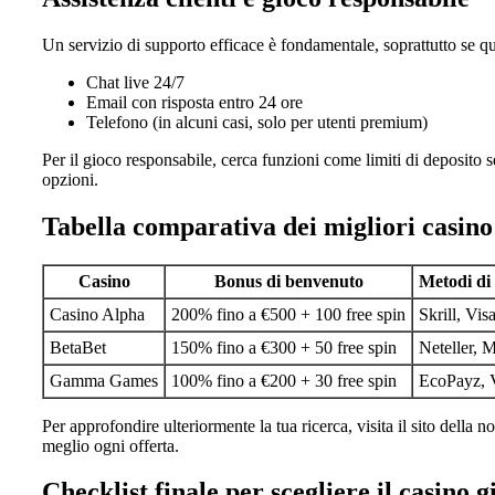
Un servizio di supporto efficace è fondamentale, soprattutto se qua
Chat live 24/7
Email con risposta entro 24 ore
Telefono (in alcuni casi, solo per utenti premium)
Per il gioco responsabile, cerca funzioni come limiti di deposito 
opzioni.
Tabella comparativa dei migliori casi
Casino
Bonus di benvenuto
Metodi di
Casino Alpha
200% fino a €500 + 100 free spin
Skrill, Vis
BetaBet
150% fino a €300 + 50 free spin
Neteller, 
Gamma Games
100% fino a €200 + 30 free spin
EcoPayz, V
Per approfondire ulteriormente la tua ricerca, visita il sito della nos
meglio ogni offerta.
Checklist finale per scegliere il casino g