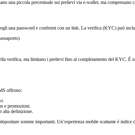
tano una piccola percentuale sui prelievi via e‑wallet, ma compensano 
, scegli una password e confermi con un link. La verifica (KYC) può incl
passaporto)
la verifica, ma limitano i prelievi fino al completamento del KYC. È u
AMS offrono:
vi.
us e promozioni.
n alta definizione.
di depositare somme importanti. Un’esperienza mobile scattante è indice d