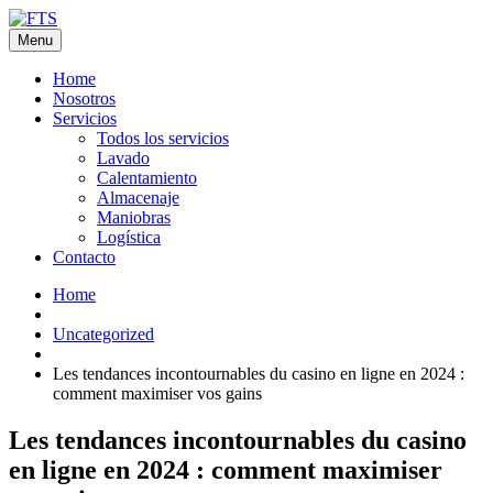
Menu
Home
Nosotros
Servicios
Todos los servicios
Lavado
Calentamiento
Almacenaje
Maniobras
Logística
Contacto
Home
Uncategorized
Les tendances incontournables du casino en ligne en 2024 :
comment maximiser vos gains
Les tendances incontournables du casino
en ligne en 2024 : comment maximiser