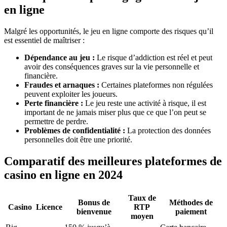
en ligne
Malgré les opportunités, le jeu en ligne comporte des risques qu’il
est essentiel de maîtriser :
Dépendance au jeu :
Le risque d’addiction est réel et peut
avoir des conséquences graves sur la vie personnelle et
financière.
Fraudes et arnaques :
Certaines plateformes non régulées
peuvent exploiter les joueurs.
Perte financière :
Le jeu reste une activité à risque, il est
important de ne jamais miser plus que ce que l’on peut se
permettre de perdre.
Problèmes de confidentialité :
La protection des données
personnelles doit être une priorité.
Comparatif des meilleures plateformes de
casino en ligne en 2024
Taux de
Bonus de
Méthodes de
Casino
Licence
RTP
bienvenue
paiement
moyen