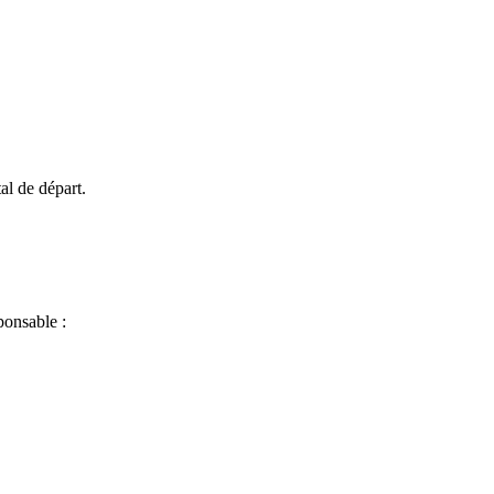
al de départ.
ponsable :