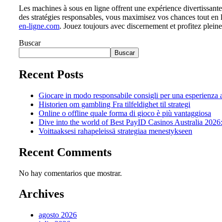
Les machines à sous en ligne offrent une expérience divertissante
des stratégies responsables, vous maximisez vos chances tout en l
en-ligne.com
. Jouez toujours avec discernement et profitez plein
Buscar
Buscar
Recent Posts
Giocare in modo responsabile consigli per una esperienza a
Historien om gambling Fra tilfeldighet til strategi
Online o offline quale forma di gioco è più vantaggiosa
Dive into the world of Best PayID Casinos Australia 2026:
Voittaaksesi rahapeleissä strategiaa menestykseen
Recent Comments
No hay comentarios que mostrar.
Archives
agosto 2026