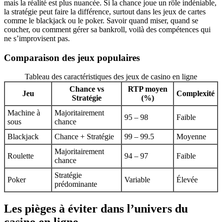
mais la réalité est plus nuancée. Si la chance joue un rôle indéniable,
la stratégie peut faire la différence, surtout dans les jeux de cartes
comme le blackjack ou le poker. Savoir quand miser, quand se
coucher, ou comment gérer sa bankroll, voilà des compétences qui
ne s’improvisent pas.
Comparaison des jeux populaires
Tableau des caractéristiques des jeux de casino en ligne
Chance vs
RTP moyen
Jeu
Complexité
Stratégie
(%)
Machine à
Majoritairement
95 – 98
Faible
sous
chance
Blackjack
Chance + Stratégie
99 – 99.5
Moyenne
Majoritairement
Roulette
94 – 97
Faible
chance
Stratégie
Poker
Variable
Élevée
prédominante
Les pièges à éviter dans l’univers du