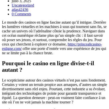
julio 3, 2025
Uncategorized
atlas42436
0 Comments
Le monde des casinos en ligne fascine autant qu’il intrigue. Derrière
les lumières virtuelles et les machines à sous qui tournent sans fin, se
cache un univers où l’adrénaline côtoie la prudence. Naviguer dans
cet océan numérique réclame plus qu’un simple clic : il faut savoir
où poser ses jetons, et surtout, comprendre les règles du jeu. Pour
ceux qui cherchent à explorer ce domaine,
https://princealicasino-
enligne.com/
offre une porte d’entrée vers une expérience de jeu qui
ne se limite pas à la chance brute.
Pourquoi le casino en ligne divise-t-il
autant ?
Le scepticisme autour des casinos virtuels n’est pas sans fondement.
Certains y voient un terrain propice aux arnaques, d’autres un simple
divertissement sans réel enjeu. Pourtant, cette industrie a su évoluer,
intégrant des technologies de pointe pour garantir transparence et
équité. La question demeure : peut-on vraiment faire confiance à un
site où l’on ne voit jamais la machine tourner ?