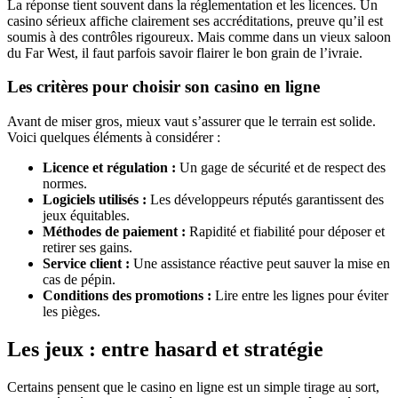
La réponse tient souvent dans la réglementation et les licences. Un
casino sérieux affiche clairement ses accréditations, preuve qu’il est
soumis à des contrôles rigoureux. Mais comme dans un vieux saloon
du Far West, il faut parfois savoir flairer le bon grain de l’ivraie.
Les critères pour choisir son casino en ligne
Avant de miser gros, mieux vaut s’assurer que le terrain est solide.
Voici quelques éléments à considérer :
Licence et régulation :
Un gage de sécurité et de respect des
normes.
Logiciels utilisés :
Les développeurs réputés garantissent des
jeux équitables.
Méthodes de paiement :
Rapidité et fiabilité pour déposer et
retirer ses gains.
Service client :
Une assistance réactive peut sauver la mise en
cas de pépin.
Conditions des promotions :
Lire entre les lignes pour éviter
les pièges.
Les jeux : entre hasard et stratégie
Certains pensent que le casino en ligne est un simple tirage au sort,