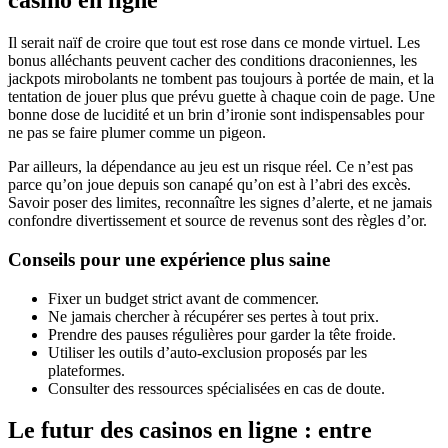
casino en ligne
Il serait naïf de croire que tout est rose dans ce monde virtuel. Les
bonus alléchants peuvent cacher des conditions draconiennes, les
jackpots mirobolants ne tombent pas toujours à portée de main, et la
tentation de jouer plus que prévu guette à chaque coin de page. Une
bonne dose de lucidité et un brin d’ironie sont indispensables pour
ne pas se faire plumer comme un pigeon.
Par ailleurs, la dépendance au jeu est un risque réel. Ce n’est pas
parce qu’on joue depuis son canapé qu’on est à l’abri des excès.
Savoir poser des limites, reconnaître les signes d’alerte, et ne jamais
confondre divertissement et source de revenus sont des règles d’or.
Conseils pour une expérience plus saine
Fixer un budget strict avant de commencer.
Ne jamais chercher à récupérer ses pertes à tout prix.
Prendre des pauses régulières pour garder la tête froide.
Utiliser les outils d’auto-exclusion proposés par les
plateformes.
Consulter des ressources spécialisées en cas de doute.
Le futur des casinos en ligne : entre