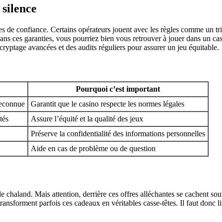
 silence
res de confiance. Certains opérateurs jouent avec les règles comme un tri
. Sans ces garanties, vous pourriez bien vous retrouver à jouer dans un c
e cryptage avancées et des audits réguliers pour assurer un jeu équitable.
Pourquoi c’est important
reconnue
Garantit que le casino respecte les normes légales
tés
Assure l’équité et la qualité des jeux
Préserve la confidentialité des informations personnelles
Aide en cas de problème ou de question
le chaland. Mais attention, derrière ces offres alléchantes se cachent so
 transforment parfois ces cadeaux en véritables casse-têtes. Il faut donc li