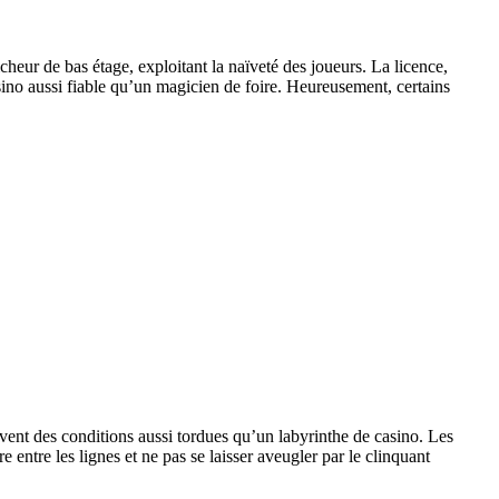
cheur de bas étage, exploitant la naïveté des joueurs. La licence,
asino aussi fiable qu’un magicien de foire. Heureusement, certains
uvent des conditions aussi tordues qu’un labyrinthe de casino. Les
re entre les lignes et ne pas se laisser aveugler par le clinquant