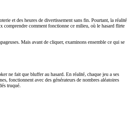
ie et des heures de divertissement sans fin. Pourtant, la réalité
ieux comprendre comment fonctionne ce milieu, où le hasard flirte
apageuses. Mais avant de cliquer, examinons ensemble ce qui se
r ne fait que bluffer au hasard. En réalité, chaque jeu a ses
nes, fonctionnent avec des générateurs de nombres aléatoires
dés truqué.