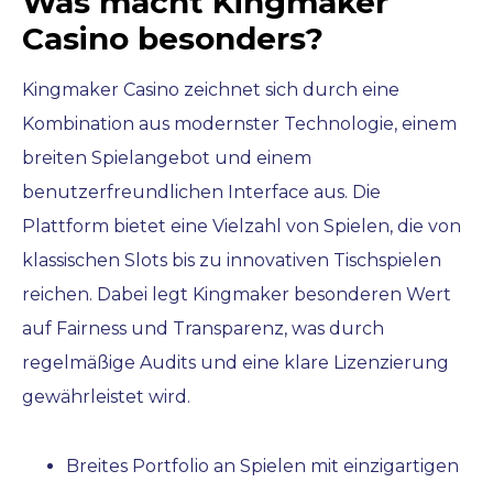
Was macht Kingmaker
Casino besonders?
Kingmaker Casino zeichnet sich durch eine
Kombination aus modernster Technologie, einem
breiten Spielangebot und einem
benutzerfreundlichen Interface aus. Die
Plattform bietet eine Vielzahl von Spielen, die von
klassischen Slots bis zu innovativen Tischspielen
reichen. Dabei legt Kingmaker besonderen Wert
auf Fairness und Transparenz, was durch
regelmäßige Audits und eine klare Lizenzierung
gewährleistet wird.
Breites Portfolio an Spielen mit einzigartigen