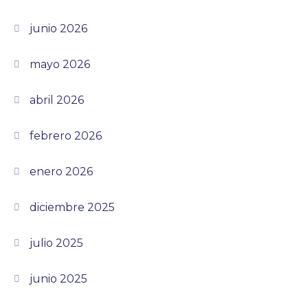
junio 2026
mayo 2026
abril 2026
febrero 2026
enero 2026
diciembre 2025
julio 2025
junio 2025