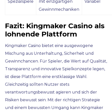
Spezialspiele
mit einzigartigen
Variabel
Gewinnmechaniken
Fazit: Kingmaker Casino als
lohnende Plattform
Kingmaker Casino bietet eine ausgewogene
Mischung aus Unterhaltung, Sicherheit und
Gewinnchancen. Für Spieler, die Wert auf Qualität,
Transparenz und innovative Spielkonzepte legen,
ist diese Plattform eine erstklassige Wahl.
Gleichzeitig sollten Nutzer stets
verantwortungsbewusst agieren und sich der
Risiken bewusst sein. Mit der richtigen Strategie
und einem bewussten Umgang kann Kingmaker