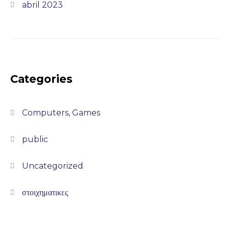
abril 2023
Categories
Computers, Games
public
Uncategorized
στοιχηματικες