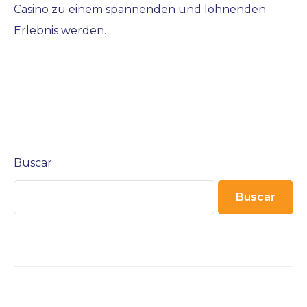
Casino zu einem spannenden und lohnenden
Erlebnis werden.
Buscar
Buscar