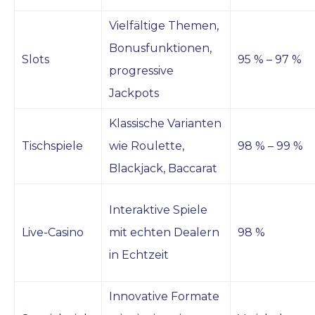
Vielfältige Themen,
Bonusfunktionen,
Slots
95 % – 97 %
progressive
Jackpots
Klassische Varianten
Tischspiele
wie Roulette,
98 % – 99 %
Blackjack, Baccarat
Interaktive Spiele
Live-Casino
mit echten Dealern
98 %
in Echtzeit
Innovative Formate