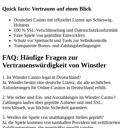
Quick facts: Vertrauen auf einen Blick
Deutsches Casino mit offizieller Lizenz aus Schleswig-
Holstein
100 % SSL-Verschlüsselung und Datenschutzkonformität
Faire Spiele von geprüften Entwicklern
Schutz vor Spielsucht und Tools zur Selbstkontrolle
Transparente Bonus- und Zahlungsbedingungen
FAQ: Häufige Fragen zur
Vertrauenswürdigkeit von Winstler
1. Ist Winstler Casino legal in Deutschland?
Ja, Winstler besitzt eine deutsche Lizenz, die alle rechtlichen
Anforderungen für Online-Casinos in Deutschland erfüllt.
2. Wie sicher sind Ein- und Auszahlungen im Winstler Casino?
Zahlungen laufen über geprüfte Anbieter und sind SSL-
verschlüsselt, was höchste Sicherheit garantiert.
3. Werden die Spiele von unabhängigen Stellen geprüft?
Ja, die Spiele kommen von namhaften Providern mit zertifizierten
Zufallsgeneratoren, die regelmäßig geprüft werden.