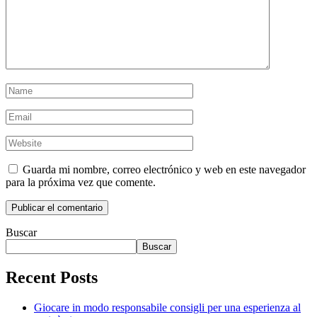
Guarda mi nombre, correo electrónico y web en este navegador
para la próxima vez que comente.
Buscar
Buscar
Recent Posts
Giocare in modo responsabile consigli per una esperienza al