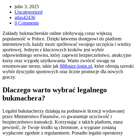
julio 3, 2025
Uncategorized
atlas42436
0 Comments
Zakłady bukmacherskie online zdobywają coraz większą
popularność w Polsce. Dzięki łatwemu dostępowi do platform
internetowych, każdy może spróbować swojego szczęścia i wiedzy
sportowej. Jednym z kluczowych kroków jest wybór
odpowiedniego serwisu, który zapewni bezpieczeństwo, atrakcyjne
kursy oraz wygodę użytkowania. Warto zwrócić uwagę na
renomowane strony, takie jak
888starz-login.pl
, które oferują szeroki
wybór dyscyplin sportowych oraz liczne promocje dla nowych
graczy.
Dlaczego warto wybrać legalnego
bukmachera?
Legalni bukmacherzy działają na podstawie licencji wydawanej
przez Ministerstwo Finansów, co gwarantuje uczciwość i
bezpieczeństwo transakcji. Korzystając z takich platform, masz
pewność, że Twoje środki są chronione, a wygrane zostaną
wypłacone zgodnie z regulaminem. Ponadto legalni operatorzy