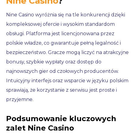
Nine Casino
?
Nine Casino wyróżnia się na tle konkurencji dzięki
kompleksowej ofercie i wysokim standardom
obsługi. Platforma jest licencjonowana przez
polskie władze, co gwarantuje pełną legalność i
bezpieczeństwo. Gracze mogą liczyć na atrakcyjne
bonusy, szybkie wypłaty oraz dostęp do
najnowszych gier od czołowych producentów.
Intuicyjny interfejs oraz wsparcie w języku polskim
sprawiają, że korzystanie z serwisu jest proste i
przyjemne.
Podsumowanie kluczowych
zalet Nine Casino