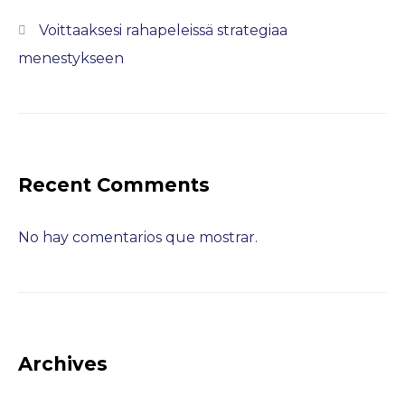
Voittaaksesi rahapeleissä strategiaa
menestykseen
Recent Comments
No hay comentarios que mostrar.
Archives