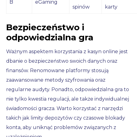
B
eGaming
spinów
karty
Bezpieczeństwo i
odpowiedzialna gra
Ważnym aspektem korzystania z kasyn online jest
dbanie o bezpieczeństwo swoich danych oraz
finansów. Renomowane platformy stosują
zaawansowane metody szyfrowania oraz
regularne audyty. Ponadto, odpowiedzialna gra to
nie tylko kwestia regulacji, ale także indywidualnej
świadomości gracza. Warto korzystać z narzędzi
takich jak limity depozytów czy czasowe blokady
konta, aby uniknąć problemów związanych z
uzależnieniem.