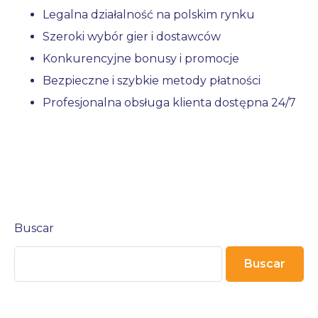
Legalna działalność na polskim rynku
Szeroki wybór gier i dostawców
Konkurencyjne bonusy i promocje
Bezpieczne i szybkie metody płatności
Profesjonalna obsługa klienta dostępna 24/7
Buscar
Buscar