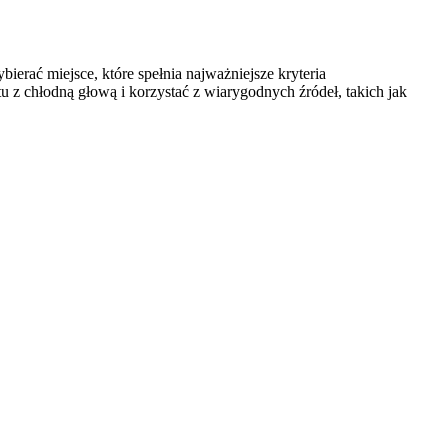
bierać miejsce, które spełnia najważniejsze kryteria
u z chłodną głową i korzystać z wiarygodnych źródeł, takich jak