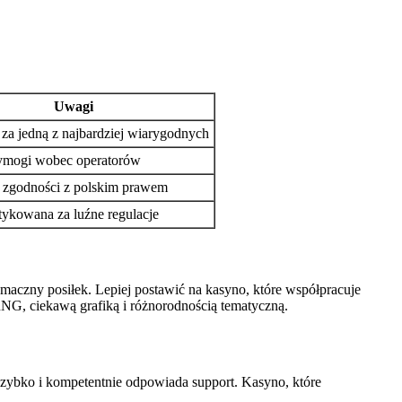
Uwagi
a jedną z najbardziej wiarygodnych
mogi wobec operatorów
 zgodności z polskim prawem
tykowana za luźne regulacje
 smaczny posiłek. Lepiej postawić na kasyno, które współpracuje
G, ciekawą grafiką i różnorodnością tematyczną.
jak szybko i kompetentnie odpowiada support. Kasyno, które