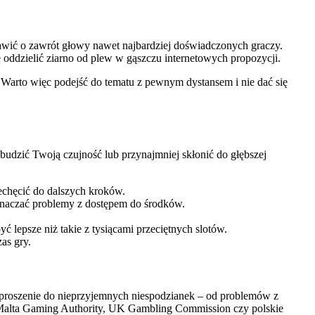
prawić o zawrót głowy nawet najbardziej doświadczonych graczy.
ię oddzielić ziarno od plew w gąszczu internetowych propozycji.
 Warto więc podejść do tematu z pewnym dystansem i nie dać się
budzić Twoją czujność lub przynajmniej skłonić do głębszej
iechęcić do dalszych kroków.
znaczać problemy z dostępem do środków.
 lepsze niż takie z tysiącami przeciętnych slotów.
as gry.
o zaproszenie do nieprzyjemnych niespodzianek – od problemów z
 Malta Gaming Authority, UK Gambling Commission czy polskie