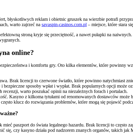
rt, błyskotliwych reklam i obietnic gruszek na wierzbie potrafi przy
ynach, warto zajrzeć na
savaspin-casinos.com.pl
– miejsce, które stara s
fektowną stroną kryje się przeciętność, a nawet pułapki na naiwnych.
wygranych.
yna online?
bezpieczeństwa i komfortu gry. Oto kilka elementów, które powinny wz
awa. Brak licencji to czerwone światło, które powinno natychmiast zn
i bezpieczne sposoby wpłat i wypłat. Brak popularnych opcji może o
h recenzji, warto poszukać opinii na niezależnych forach i portalach.
jakość. Kasyno z kilkoma tytułami od renomowanych dostawców może być
 często klucz do rozwiązania problemów, które mogą się pojawić podcz
e ważne?
 jak mieć paszport do świata legalnego hazardu. Brak licencji to częst
ić się, czy kasyno działa pod nadzorem znanych organów, takich jak