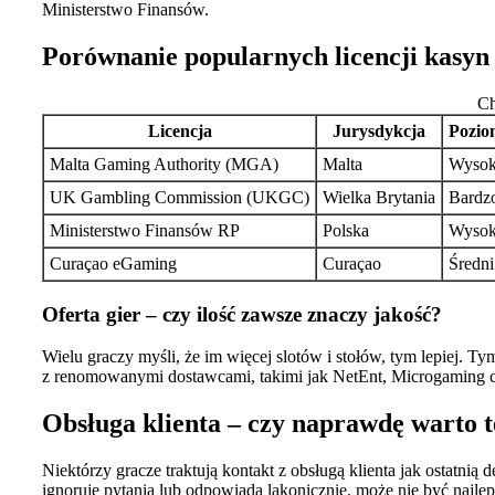
Ministerstwo Finansów.
Porównanie popularnych licencji kasyn 
Ch
Licencja
Jurysdykcja
Pozio
Malta Gaming Authority (MGA)
Malta
Wysok
UK Gambling Commission (UKGC)
Wielka Brytania
Bardz
Ministerstwo Finansów RP
Polska
Wysok
Curaçao eGaming
Curaçao
Średni
Oferta gier – czy ilość zawsze znaczy jakość?
Wielu graczy myśli, że im więcej slotów i stołów, tym lepiej. T
z renomowanymi dostawcami, takimi jak NetEnt, Microgaming c
Obsługa klienta – czy naprawdę warto 
Niektórzy gracze traktują kontakt z obsługą klienta jak ostatnią 
ignoruje pytania lub odpowiada lakonicznie, może nie być najl