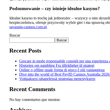
Podsumowanie – czy istnieje idealne kasyno?
Idealne kasyno to trochę jak jednorożec – wszyscy o nim słyszeli,
bezpieczeństwa, oferuje przyzwoity wybór gier i ma sprawną obs
savaspin-casinos.com.pl
.
Buscar
Buscar
Recent Posts
Giocare in modo responsabile consigli per una esperienza a
Historien om gambling Fra tilfeldighet til strategi
Online o offline quale forma di gioco è più vantaggiosa
Dive into the world of Best PayID Casinos Australia 2026:
Voittaaksesi rahapeleissä strategiaa menestykseen
Recent Comments
No hay comentarios que mostrar.