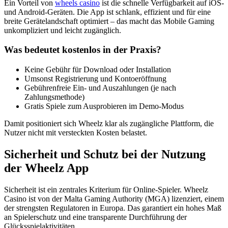
Ein Vorteil von
wheels casino
ist die schnelle Verfügbarkeit auf iOS-
und Android-Geräten. Die App ist schlank, effizient und für eine
breite Gerätelandschaft optimiert – das macht das Mobile Gaming
unkompliziert und leicht zugänglich.
Was bedeutet kostenlos in der Praxis?
Keine Gebühr für Download oder Installation
Umsonst Registrierung und Kontoeröffnung
Gebührenfreie Ein- und Auszahlungen (je nach
Zahlungsmethode)
Gratis Spiele zum Ausprobieren im Demo-Modus
Damit positioniert sich Wheelz klar als zugängliche Plattform, die
Nutzer nicht mit versteckten Kosten belastet.
Sicherheit und Schutz bei der Nutzung
der Wheelz App
Sicherheit ist ein zentrales Kriterium für Online-Spieler. Wheelz
Casino ist von der Malta Gaming Authority (MGA) lizenziert, einem
der strengsten Regulatoren in Europa. Das garantiert ein hohes Maß
an Spielerschutz und eine transparente Durchführung der
Glücksspielaktivitäten.