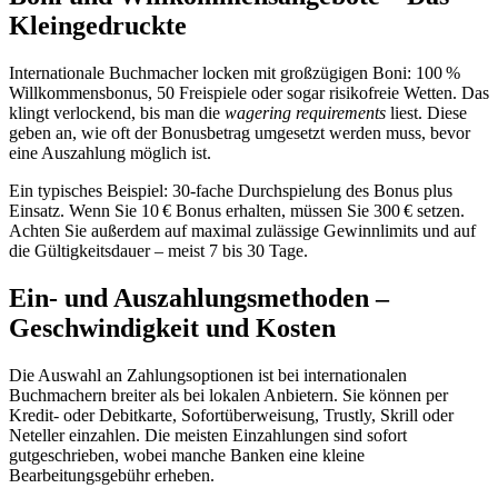
Kleingedruckte
Internationale Buchmacher locken mit großzügigen Boni: 100 %
Willkommensbonus, 50 Freispiele oder sogar risikofreie Wetten. Das
klingt verlockend, bis man die
wagering requirements
liest. Diese
geben an, wie oft der Bonusbetrag umgesetzt werden muss, bevor
eine Auszahlung möglich ist.
Ein typisches Beispiel: 30‑fache Durchspielung des Bonus plus
Einsatz. Wenn Sie 10 € Bonus erhalten, müssen Sie 300 € setzen.
Achten Sie außerdem auf maximal zulässige Gewinnlimits und auf
die Gültigkeitsdauer – meist 7 bis 30 Tage.
Ein- und Auszahlungsmethoden –
Geschwindigkeit und Kosten
Die Auswahl an Zahlungsoptionen ist bei internationalen
Buchmachern breiter als bei lokalen Anbietern. Sie können per
Kredit‑ oder Debitkarte, Sofortüberweisung, Trustly, Skrill oder
Neteller einzahlen. Die meisten Einzahlungen sind sofort
gutgeschrieben, wobei manche Banken eine kleine
Bearbeitungsgebühr erheben.