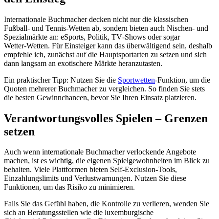
Internationale Buchmacher decken nicht nur die klassischen
Fußball‑ und Tennis‑Wetten ab, sondern bieten auch Nischen‑ und
Spezialmärkte an: eSports, Politik, TV‑Shows oder sogar
Wetter‑Wetten. Für Einsteiger kann das überwältigend sein, deshalb
empfehle ich, zunächst auf die Hauptsportarten zu setzen und sich
dann langsam an exotischere Märkte heranzutasten.
Ein praktischer Tipp: Nutzen Sie die
Sportwetten
-Funktion, um die
Quoten mehrerer Buchmacher zu vergleichen. So finden Sie stets
die besten Gewinnchancen, bevor Sie Ihren Einsatz platzieren.
Verantwortungsvolles Spielen – Grenzen
setzen
Auch wenn internationale Buchmacher verlockende Angebote
machen, ist es wichtig, die eigenen Spielgewohnheiten im Blick zu
behalten. Viele Plattformen bieten Self‑Exclusion‑Tools,
Einzahlungslimits und Verlustwarnungen. Nutzen Sie diese
Funktionen, um das Risiko zu minimieren.
Falls Sie das Gefühl haben, die Kontrolle zu verlieren, wenden Sie
sich an Beratungsstellen wie die luxemburgische