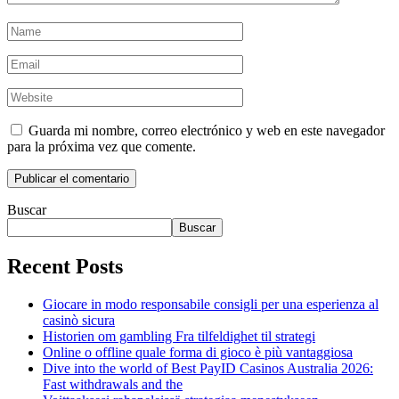
Guarda mi nombre, correo electrónico y web en este navegador
para la próxima vez que comente.
Buscar
Buscar
Recent Posts
Giocare in modo responsabile consigli per una esperienza al
casinò sicura
Historien om gambling Fra tilfeldighet til strategi
Online o offline quale forma di gioco è più vantaggiosa
Dive into the world of Best PayID Casinos Australia 2026:
Fast withdrawals and the