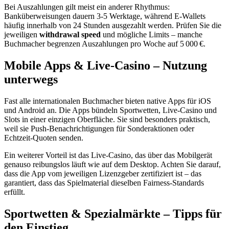
Bei Auszahlungen gilt meist ein anderer Rhythmus:
Banküberweisungen dauern 3‑5 Werktage, während E‑Wallets
häufig innerhalb von 24 Stunden ausgezahlt werden. Prüfen Sie die
jeweiligen
withdrawal speed
und mögliche Limits – manche
Buchmacher begrenzen Auszahlungen pro Woche auf 5 000 €.
Mobile Apps & Live‑Casino – Nutzung
unterwegs
Fast alle internationalen Buchmacher bieten native Apps für iOS
und Android an. Die Apps bündeln Sportwetten, Live‑Casino und
Slots in einer einzigen Oberfläche. Sie sind besonders praktisch,
weil sie Push‑Benachrichtigungen für Sonderaktionen oder
Echtzeit‑Quoten senden.
Ein weiterer Vorteil ist das Live‑Casino, das über das Mobilgerät
genauso reibungslos läuft wie auf dem Desktop. Achten Sie darauf,
dass die App vom jeweiligen Lizenzgeber zertifiziert ist – das
garantiert, dass das Spielmaterial dieselben Fairness‑Standards
erfüllt.
Sportwetten & Spezialmärkte – Tipps für
den Einstieg