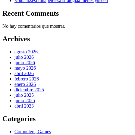
Voittaaksesi rahapeleissä strategiaa menestykseen
Recent Comments
No hay comentarios que mostrar.
Archives
agosto 2026
julio 2026
junio 2026
mayo 2026
abril 2026
febrero 2026
enero 2026
diciembre 2025
julio 2025
junio 2025
abril 2023
Categories
Computers, Games