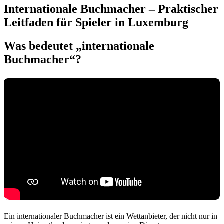
Internationale Buchmacher – Praktischer
Leitfaden für Spieler in Luxemburg
Was bedeutet „internationale
Buchmacher“?
Ein internationaler Buchmacher ist ein Wettanbieter, der nicht nur in