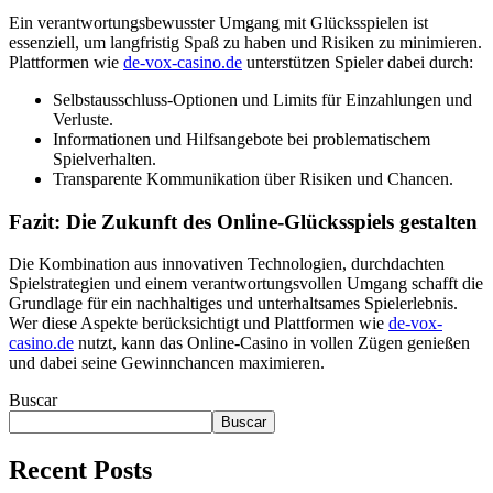
Ein verantwortungsbewusster Umgang mit Glücksspielen ist
essenziell, um langfristig Spaß zu haben und Risiken zu minimieren.
Plattformen wie
de-vox-casino.de
unterstützen Spieler dabei durch:
Selbstausschluss-Optionen und Limits für Einzahlungen und
Verluste.
Informationen und Hilfsangebote bei problematischem
Spielverhalten.
Transparente Kommunikation über Risiken und Chancen.
Fazit: Die Zukunft des Online-Glücksspiels gestalten
Die Kombination aus innovativen Technologien, durchdachten
Spielstrategien und einem verantwortungsvollen Umgang schafft die
Grundlage für ein nachhaltiges und unterhaltsames Spielerlebnis.
Wer diese Aspekte berücksichtigt und Plattformen wie
de-vox-
casino.de
nutzt, kann das Online-Casino in vollen Zügen genießen
und dabei seine Gewinnchancen maximieren.
Buscar
Buscar
Recent Posts