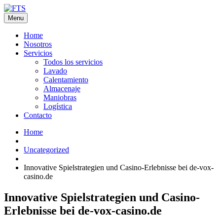
Menu
Home
Nosotros
Servicios
Todos los servicios
Lavado
Calentamiento
Almacenaje
Maniobras
Logística
Contacto
Home
Uncategorized
Innovative Spielstrategien und Casino-Erlebnisse bei de-vox-
casino.de
Innovative Spielstrategien und Casino-
Erlebnisse bei de-vox-casino.de