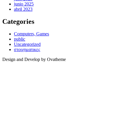
junio 2025
abril 2023
Categories
Computers, Games
public
Uncategorized
στοιχηματικες
Design and Develop by Ovatheme