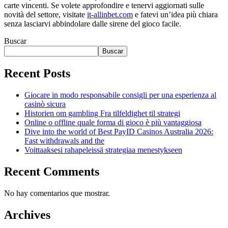
carte vincenti. Se volete approfondire e tenervi aggiornati sulle
novità del settore, visitate
it-allinbet.com
e fatevi un’idea più chiara
senza lasciarvi abbindolare dalle sirene del gioco facile.
Buscar
Buscar
Recent Posts
Giocare in modo responsabile consigli per una esperienza al
casinò sicura
Historien om gambling Fra tilfeldighet til strategi
Online o offline quale forma di gioco è più vantaggiosa
Dive into the world of Best PayID Casinos Australia 2026:
Fast withdrawals and the
Voittaaksesi rahapeleissä strategiaa menestykseen
Recent Comments
No hay comentarios que mostrar.
Archives