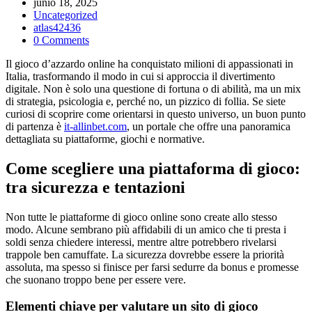
junio 18, 2025
Uncategorized
atlas42436
0 Comments
Il gioco d’azzardo online ha conquistato milioni di appassionati in
Italia, trasformando il modo in cui si approccia il divertimento
digitale. Non è solo una questione di fortuna o di abilità, ma un mix
di strategia, psicologia e, perché no, un pizzico di follia. Se siete
curiosi di scoprire come orientarsi in questo universo, un buon punto
di partenza è
it-allinbet.com
, un portale che offre una panoramica
dettagliata su piattaforme, giochi e normative.
Come scegliere una piattaforma di gioco:
tra sicurezza e tentazioni
Non tutte le piattaforme di gioco online sono create allo stesso
modo. Alcune sembrano più affidabili di un amico che ti presta i
soldi senza chiedere interessi, mentre altre potrebbero rivelarsi
trappole ben camuffate. La sicurezza dovrebbe essere la priorità
assoluta, ma spesso si finisce per farsi sedurre da bonus e promesse
che suonano troppo bene per essere vere.
Elementi chiave per valutare un sito di gioco