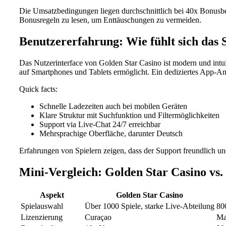
Die Umsatzbedingungen liegen durchschnittlich bei 40x Bonusbetr
Bonusregeln zu lesen, um Enttäuschungen zu vermeiden.
Benutzererfahrung: Wie fühlt sich das 
Das Nutzerinterface von Golden Star Casino ist modern und intuitiv
auf Smartphones und Tablets ermöglicht. Ein dediziertes App-Ang
Quick facts:
Schnelle Ladezeiten auch bei mobilen Geräten
Klare Struktur mit Suchfunktion und Filtermöglichkeiten
Support via Live-Chat 24/7 erreichbar
Mehrsprachige Oberfläche, darunter Deutsch
Erfahrungen von Spielern zeigen, dass der Support freundlich u
Mini-Vergleich: Golden Star Casino vs
Aspekt
Golden Star Casino
Spielauswahl
Über 1000 Spiele, starke Live-Abteilung
800
Lizenzierung
Curaçao
Ma