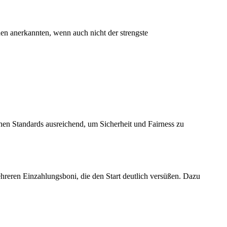
nen anerkannten, wenn auch nicht der strengste
chen Standards ausreichend, um Sicherheit und Fairness zu
hreren Einzahlungsboni, die den Start deutlich versüßen. Dazu