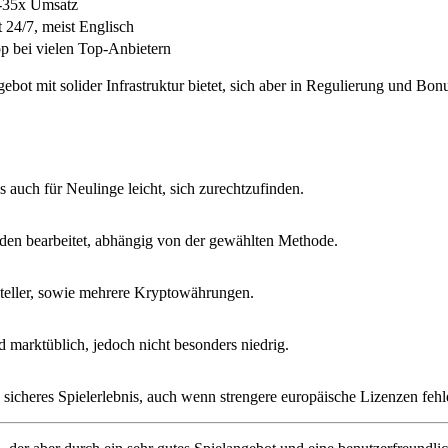
-35x Umsatz
t 24/7, meist Englisch
p bei vielen Top-Anbietern
ngebot mit solider Infrastruktur bietet, sich aber in Regulierung und B
 auch für Neulinge leicht, sich zurechtzufinden.
den bearbeitet, abhängig von der gewählten Methode.
Neteller, sowie mehrere Kryptowährungen.
 marktüblich, jedoch nicht besonders niedrig.
sicheres Spielerlebnis, auch wenn strengere europäische Lizenzen fehl