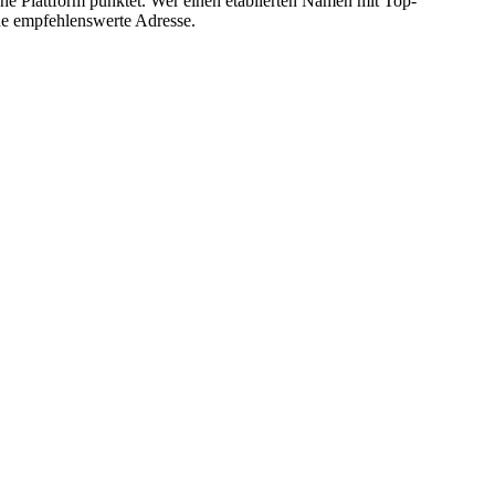
che Plattform punktet. Wer einen etablierten Namen mit Top-
ine empfehlenswerte Adresse.