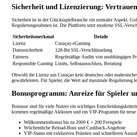
Sicherheit und Lizenzierung: Vertraue
Sicherheit ist in der Glücksspielbranche ein zentraler Aspekt. G
Regulierungsrahmen ist. Die Plattform setzt moderne SSL-Versc
Sicherheitsmerkmal
Details
Lizenz
Curaçao eGaming
Datensicherheit
128-Bit SSL-Verschlüsselung
Fairness
Regelmäßige Audits von unabhängigen Pr
Responsible Gaming
Limits, Selbstausschluss, Beratung
Obwohl die Lizenz aus Curaçao kein deutsches oder maltesisches 
gewährleisten. Für Spieler, die Wert auf maximale Regulierung leg
Bonusprogramm: Anreize für Spieler 
Bonusse sind für viele Nutzer ein wichtiges Entscheidungskriter
kommen regelmäßige Aktionen und ein VIP-Programm für treue 
Willkommensbonus bis zu 2000 € + 200 Freispiele
Wöchentliche Reload-Boni und Cashback-Angebote
VIP-Status mit exklusiven Prämien und schnelleren Ausz