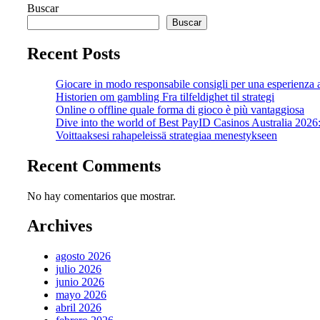
Buscar
Buscar
Recent Posts
Giocare in modo responsabile consigli per una esperienza a
Historien om gambling Fra tilfeldighet til strategi
Online o offline quale forma di gioco è più vantaggiosa
Dive into the world of Best PayID Casinos Australia 2026:
Voittaaksesi rahapeleissä strategiaa menestykseen
Recent Comments
No hay comentarios que mostrar.
Archives
agosto 2026
julio 2026
junio 2026
mayo 2026
abril 2026