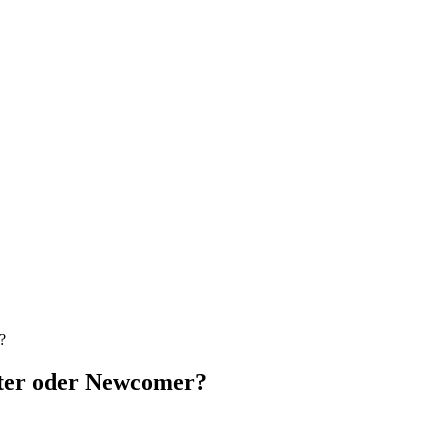
?
eter oder Newcomer?