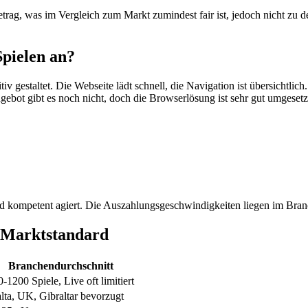
ag, was im Vergleich zum Markt zumindest fair ist, jedoch nicht zu den
Spielen an?
 gestaltet. Die Webseite lädt schnell, die Navigation ist übersichtlich. 
ebot gibt es noch nicht, doch die Browserlösung ist sehr gut umgesetz
nd kompetent agiert. Die Auszahlungsgeschwindigkeiten liegen im Bran
. Marktstandard
Branchendurchschnitt
-1200 Spiele, Live oft limitiert
lta, UK, Gibraltar bevorzugt