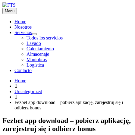
Menu
Home
Nosotros
Servicios
Todos los servicios
Lavado
Calentamiento
Almacenaje
Maniobras
Logística
Contacto
Home
Uncategorized
Fezbet app download – pobierz aplikację, zarejestruj się i
odbierz bonus
Fezbet app download – pobierz aplikację,
zarejestruj się i odbierz bonus