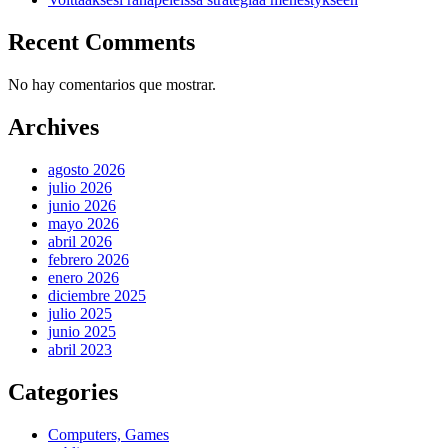
Recent Comments
No hay comentarios que mostrar.
Archives
agosto 2026
julio 2026
junio 2026
mayo 2026
abril 2026
febrero 2026
enero 2026
diciembre 2025
julio 2025
junio 2025
abril 2023
Categories
Computers, Games