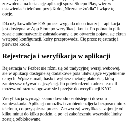
zezwolenia na instalację aplikacji spoza Sklepu Play, więc w
ustawieniach telefonu przejdź do „Nieznane źródła” i włącz tę
opcję.
Dla użytkowników iOS proces wygląda nieco inaczej – aplikacja
jest dostępna w App Store po weryfikacji konta. Po pobraniu plik
zostaje automatycznie zainstalowany, a po otwarciu pojawi się ekran
wstępnej konfiguracji, który przeprowadzi Cię przez rejestrację i
pierwsze kroki.
Rejestracja i weryfikacja w aplikacji
Rejestracja w Fezbet nie różni się od tradycyjnej wersji webowej,
ale w aplikacji dostępne są dodatkowe pola ułatwiające wypełnienie
danych. Wpisz e‑mail, hasło i wybierz metodę płatności, którą
zamierzasz używać najczęściej. Po potwierdzeniu adresu e‑mail
możesz od razu zalogować się i przejść do weryfikacji KYC.
Weryfikacja wymaga skanu dowodu osobistego i dowodu
zamieszkania. Aplikacja umożliwia zrobienie zdjęcia bezpośrednio z
telefonu, co przyspiesza proces. Zazwyczaj weryfikacja zajmuje od
kilku minut do kilku godzin, a po jej zakończeniu wszystkie limity
zostają odblokowane.