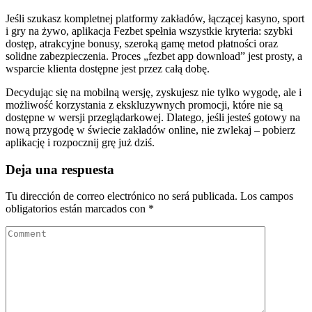
Jeśli szukasz kompletnej platformy zakładów, łączącej kasyno, sport
i gry na żywo, aplikacja Fezbet spełnia wszystkie kryteria: szybki
dostęp, atrakcyjne bonusy, szeroką gamę metod płatności oraz
solidne zabezpieczenia. Proces „fezbet app download” jest prosty, a
wsparcie klienta dostępne jest przez całą dobę.
Decydując się na mobilną wersję, zyskujesz nie tylko wygodę, ale i
możliwość korzystania z ekskluzywnych promocji, które nie są
dostępne w wersji przeglądarkowej. Dlatego, jeśli jesteś gotowy na
nową przygodę w świecie zakładów online, nie zwlekaj – pobierz
aplikację i rozpocznij grę już dziś.
Deja una respuesta
Tu dirección de correo electrónico no será publicada.
Los campos
obligatorios están marcados con
*