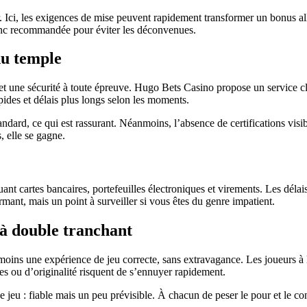
er. Ici, les exigences de mise peuvent rapidement transformer un bonus all
 donc recommandée pour éviter les déconvenues.
 du temple
et une sécurité à toute épreuve. Hugo Bets Casino propose un service cli
apides et délais plus longs selon les moments.
standard, ce qui est rassurant. Néanmoins, l’absence de certifications vis
, elle se gagne.
uant cartes bancaires, portefeuilles électroniques et virements. Les délai
armant, mais un point à surveiller si vous êtes du genre impatient.
 à double tranchant
nmoins une expérience de jeu correcte, sans extravagance. Les joueurs à
es ou d’originalité risquent de s’ennuyer rapidement.
 jeu : fiable mais un peu prévisible. À chacun de peser le pour et le con