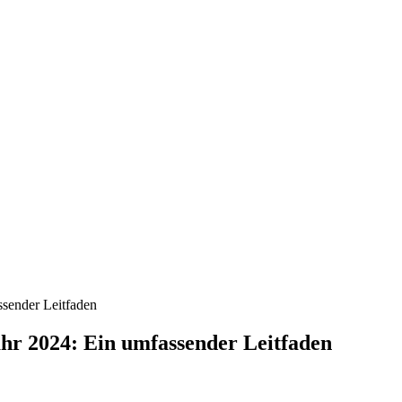
ssender Leitfaden
ahr 2024: Ein umfassender Leitfaden