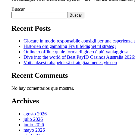
Buscar
Buscar
Recent Posts
Giocare in modo responsabile consigli per una esperienza a
Historien om gambling Fra tilfeldighet til strategi
Online o offline quale forma di gioco è più vantaggiosa
Dive into the world of Best PayID Casinos Australia 2026:
Voittaaksesi rahapeleissä strategiaa menestykseen
Recent Comments
No hay comentarios que mostrar.
Archives
agosto 2026
julio 2026
junio 2026
mayo 2026