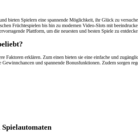
 und bieten Spielern eine spannende Möglichkeit, ihr Glück zu versuch
ssischen Früchtespielen bis hin zu modernen Video-Slots mit beeindruck
ervorragende Plattform, um die neuesten und besten Spiele zu entdecke
eliebt?
ere Faktoren erklären. Zum einen bieten sie eine einfache und zugängl
ktive Gewinnchancen und spannende Bonusfunktionen. Zudem sorgen rege
n Spielautomaten