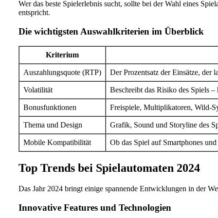
Wer das beste Spielerlebnis sucht, sollte bei der Wahl eines Spie
entspricht.
Die wichtigsten Auswahlkriterien im Überblick
Kriterium
Auszahlungsquote (RTP)
Der Prozentsatz der Einsätze, der l
Volatilität
Beschreibt das Risiko des Spiels – 
Bonusfunktionen
Freispiele, Multiplikatoren, Wild-
Thema und Design
Grafik, Sound und Storyline des Sp
Mobile Kompatibilität
Ob das Spiel auf Smartphones und T
Top Trends bei Spielautomaten 2024
Das Jahr 2024 bringt einige spannende Entwicklungen in der Wel
Innovative Features und Technologien