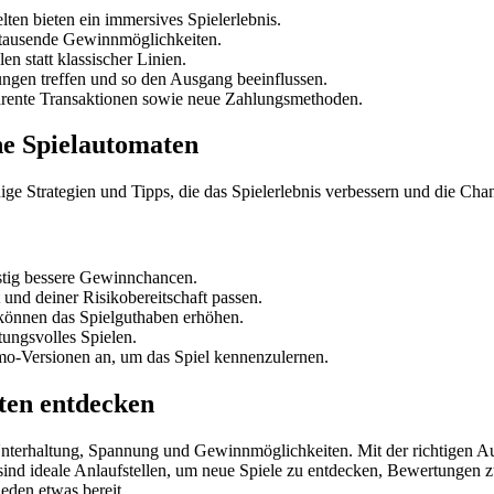
lten bieten ein immersives Spielerlebnis.
 tausende Gewinnmöglichkeiten.
statt klassischer Linien.
ngen treffen und so den Ausgang beeinflussen.
arente Transaktionen sowie neue Zahlungsmethoden.
ine Spielautomaten
nige Strategien und Tipps, die das Spielerlebnis verbessern und die C
istig bessere Gewinnchancen.
und deiner Risikobereitschaft passen.
können das Spielguthaben erhöhen.
ungsvolles Spielen.
mo-Versionen an, um das Spiel kennenzulernen.
ten entdecken
Unterhaltung, Spannung und Gewinnmöglichkeiten. Mit der richtigen A
ind ideale Anlaufstellen, um neue Spiele zu entdecken, Bewertungen zu
jeden etwas bereit.