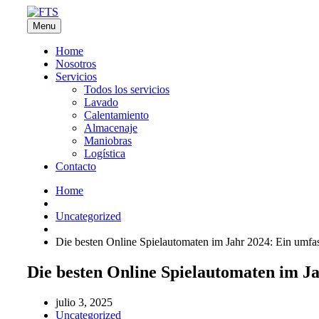
Menu
Home
Nosotros
Servicios
Todos los servicios
Lavado
Calentamiento
Almacenaje
Maniobras
Logística
Contacto
Home
Uncategorized
Die besten Online Spielautomaten im Jahr 2024: Ein umfa
Die besten Online Spielautomaten im J
julio 3, 2025
Uncategorized