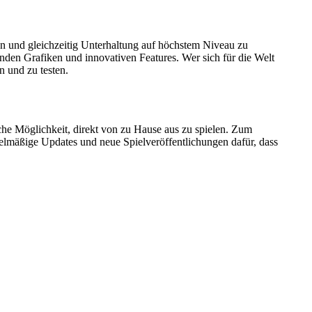
en und gleichzeitig Unterhaltung auf höchstem Niveau zu
enden Grafiken und innovativen Features. Wer sich für die Welt
n und zu testen.
iche Möglichkeit, direkt von zu Hause aus zu spielen. Zum
lmäßige Updates und neue Spielveröffentlichungen dafür, dass