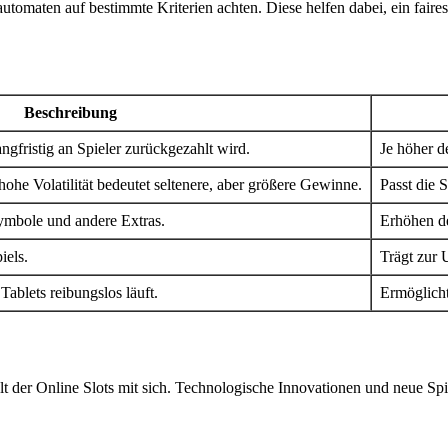
lautomaten auf bestimmte Kriterien achten. Diese helfen dabei, ein fair
Beschreibung
angfristig an Spieler zurückgezahlt wird.
Je höher d
hohe Volatilität bedeutet seltenere, aber größere Gewinne.
Passt die 
Symbole und andere Extras.
Erhöhen d
iels.
Trägt zur 
ablets reibungslos läuft.
Ermöglicht
t der Online Slots mit sich. Technologische Innovationen und neue Sp