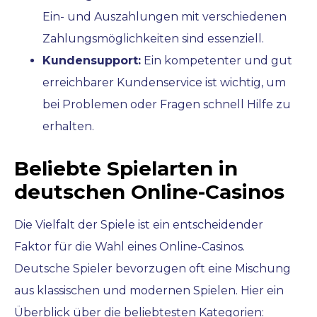
Ein- und Auszahlungen mit verschiedenen
Zahlungsmöglichkeiten sind essenziell.
Kundensupport:
Ein kompetenter und gut
erreichbarer Kundenservice ist wichtig, um
bei Problemen oder Fragen schnell Hilfe zu
erhalten.
Beliebte Spielarten in
deutschen Online-Casinos
Die Vielfalt der Spiele ist ein entscheidender
Faktor für die Wahl eines Online-Casinos.
Deutsche Spieler bevorzugen oft eine Mischung
aus klassischen und modernen Spielen. Hier ein
Überblick über die beliebtesten Kategorien: