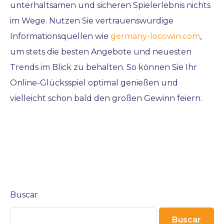
unterhaltsamen und sicheren Spielerlebnis nichts
im Wege. Nutzen Sie vertrauenswürdige
Informationsquellen wie
germany-locowin.com
,
um stets die besten Angebote und neuesten
Trends im Blick zu behalten. So können Sie Ihr
Online-Glücksspiel optimal genießen und
vielleicht schon bald den großen Gewinn feiern.
Buscar
Buscar