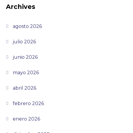
Archives
agosto 2026
julio 2026
junio 2026
mayo 2026
abril 2026
febrero 2026
enero 2026