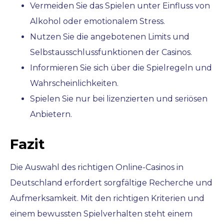
Vermeiden Sie das Spielen unter Einfluss von
Alkohol oder emotionalem Stress.
Nutzen Sie die angebotenen Limits und
Selbstausschlussfunktionen der Casinos.
Informieren Sie sich über die Spielregeln und
Wahrscheinlichkeiten.
Spielen Sie nur bei lizenzierten und seriösen
Anbietern.
Fazit
Die Auswahl des richtigen Online-Casinos in
Deutschland erfordert sorgfältige Recherche und
Aufmerksamkeit. Mit den richtigen Kriterien und
einem bewussten Spielverhalten steht einem