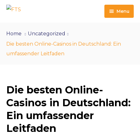
Menu
Home
Home
Uncategorized
Nosotros
Die besten Online-Casinos in Deutschland: Ein
umfassender Leitfaden
Servicios
Contacto
Todos los servicios
Die besten Online-
Lavado
Casinos in Deutschland:
Calentamiento
Ein umfassender
Almacenaje
Leitfaden
Maniobras