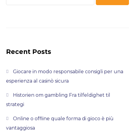
Recent Posts
Giocare in modo responsabile consigli per una
esperienza al casinò sicura
Historien om gambling Fra tilfeldighet til
strategi
Online o offline quale forma di gioco è più
vantaggiosa