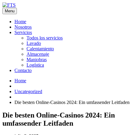
Menu
Home
Nosotros
Servicios
Todos los servicios
Lavado
Calentamiento
Almacenaje
Maniobras
Logística
Contacto
Home
Uncategorized
Die besten Online-Casinos 2024: Ein umfassender Leitfaden
Die besten Online-Casinos 2024: Ein
umfassender Leitfaden