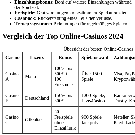
Einzahlungsbonus:
Boni auf weitere Einzahlungen während
der Spielzeit.
Freispiele:
Gratisdrehungen an bestimmten Spielautomaten.
Cashback:
Rückerstattung eines Teils der Verluste.
Treueprogramme:
Belohnungen für regelmäßiges Spielen.
Vergleich der Top Online-Casinos 2024
Übersicht der besten Online-Casinos
Casino
Lizenz
Bonus
Spielauswahl
Zahlungs
100% bis
Casino
500€ +
Über 1500
Visa, PayPa
Malta
A
100
Spiele
Kryptowäh
Freispiele
Casino
150% bis
1200 Spiele,
Banküberw
Deutschland
B
300€
Live-Casino
Trustly, Kr
50
Casino
Freispiele
900 Spiele,
Neteller, Sk
Gibraltar
C
ohne
Jackpots
Kreditkarte
Einzahlung