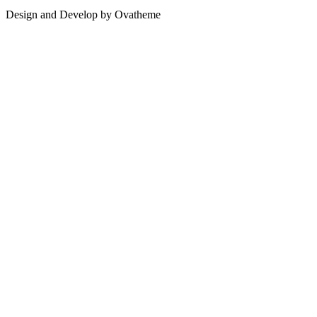
Design and Develop by Ovatheme