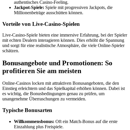
authentisches Casino-Feeling.
Jackpot-Spiele:
Spiele mit progressiven Jackpots, die
Millionenbeträge ausschütten können.
Vorteile von Live-Casino-Spielen
Live-Casino-Spiele bieten eine immersive Erfahrung, bei der Spieler
mit echten Dealern interagieren können. Dies erhöht die Spannung
und sorgt für eine realistische Atmosphäre, die viele Online-Spieler
schätzen.
Bonusangebote und Promotionen: So
profitieren Sie am meisten
Online-Casinos locken mit attraktiven Bonusangeboten, die den
Einstieg erleichtern und das Spielkapital erhöhen können. Dabei ist
es wichtig, die Bonusbedingungen genau zu prüfen, um
unangenehme Überraschungen zu vermeiden.
Typische Bonusarten
Willkommensbonus:
Oft ein Match-Bonus auf die erste
Einzahlung plus Freispiele.