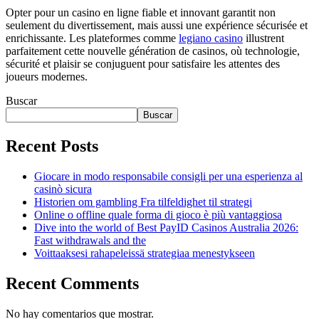
Opter pour un casino en ligne fiable et innovant garantit non
seulement du divertissement, mais aussi une expérience sécurisée et
enrichissante. Les plateformes comme
legiano casino
illustrent
parfaitement cette nouvelle génération de casinos, où technologie,
sécurité et plaisir se conjuguent pour satisfaire les attentes des
joueurs modernes.
Buscar
Buscar
Recent Posts
Giocare in modo responsabile consigli per una esperienza al
casinò sicura
Historien om gambling Fra tilfeldighet til strategi
Online o offline quale forma di gioco è più vantaggiosa
Dive into the world of Best PayID Casinos Australia 2026:
Fast withdrawals and the
Voittaaksesi rahapeleissä strategiaa menestykseen
Recent Comments
No hay comentarios que mostrar.