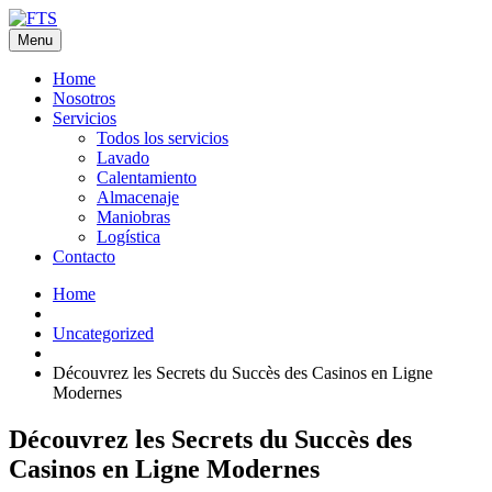
Menu
Home
Nosotros
Servicios
Todos los servicios
Lavado
Calentamiento
Almacenaje
Maniobras
Logística
Contacto
Home
Uncategorized
Découvrez les Secrets du Succès des Casinos en Ligne
Modernes
Découvrez les Secrets du Succès des
Casinos en Ligne Modernes