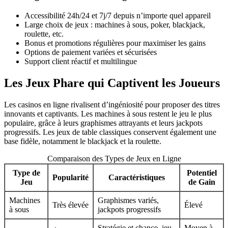
Accessibilité 24h/24 et 7j/7 depuis n’importe quel appareil
Large choix de jeux : machines à sous, poker, blackjack,
roulette, etc.
Bonus et promotions régulières pour maximiser les gains
Options de paiement variées et sécurisées
Support client réactif et multilingue
Les Jeux Phare qui Captivent les Joueurs
Les casinos en ligne rivalisent d’ingéniosité pour proposer des titres
innovants et captivants. Les machines à sous restent le jeu le plus
populaire, grâce à leurs graphismes attrayants et leurs jackpots
progressifs. Les jeux de table classiques conservent également une
base fidèle, notamment le blackjack et la roulette.
Comparaison des Types de Jeux en Ligne
Type de
Potentiel
Popularité
Caractéristiques
Jeu
de Gain
Machines
Graphismes variés,
Très élevée
Élevé
à sous
jackpots progressifs
Stratégie et chance, jeu
Moyen à