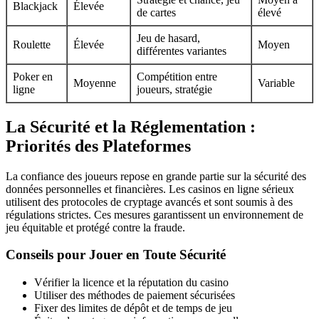
Blackjack
Élevée
de cartes
élevé
Jeu de hasard,
Roulette
Élevée
Moyen
différentes variantes
Poker en
Compétition entre
Moyenne
Variable
ligne
joueurs, stratégie
La Sécurité et la Réglementation :
Priorités des Plateformes
La confiance des joueurs repose en grande partie sur la sécurité des
données personnelles et financières. Les casinos en ligne sérieux
utilisent des protocoles de cryptage avancés et sont soumis à des
régulations strictes. Ces mesures garantissent un environnement de
jeu équitable et protégé contre la fraude.
Conseils pour Jouer en Toute Sécurité
Vérifier la licence et la réputation du casino
Utiliser des méthodes de paiement sécurisées
Fixer des limites de dépôt et de temps de jeu