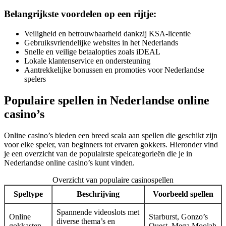
Belangrijkste voordelen op een rijtje:
Veiligheid en betrouwbaarheid dankzij KSA-licentie
Gebruiksvriendelijke websites in het Nederlands
Snelle en veilige betaalopties zoals iDEAL
Lokale klantenservice en ondersteuning
Aantrekkelijke bonussen en promoties voor Nederlandse
spelers
Populaire spellen in Nederlandse online
casino’s
Online casino’s bieden een breed scala aan spellen die geschikt zijn
voor elke speler, van beginners tot ervaren gokkers. Hieronder vind
je een overzicht van de populairste spelcategorieën die je in
Nederlandse online casino’s kunt vinden.
Overzicht van populaire casinospellen
Speltype
Beschrijving
Voorbeeld spellen
Spannende videoslots met
Online
Starburst, Gonzo’s
diverse thema’s en
gokkasten
Quest, Mega Moolah