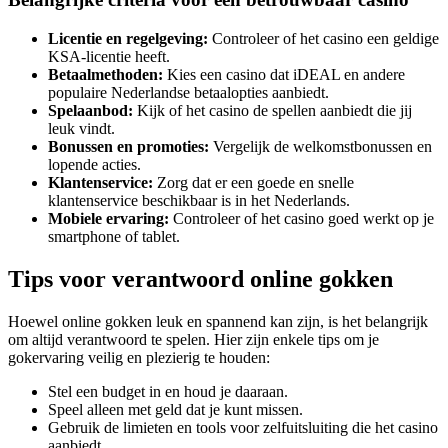
Licentie en regelgeving:
Controleer of het casino een geldige
KSA-licentie heeft.
Betaalmethoden:
Kies een casino dat iDEAL en andere
populaire Nederlandse betaalopties aanbiedt.
Spelaanbod:
Kijk of het casino de spellen aanbiedt die jij
leuk vindt.
Bonussen en promoties:
Vergelijk de welkomstbonussen en
lopende acties.
Klantenservice:
Zorg dat er een goede en snelle
klantenservice beschikbaar is in het Nederlands.
Mobiele ervaring:
Controleer of het casino goed werkt op je
smartphone of tablet.
Tips voor verantwoord online gokken
Hoewel online gokken leuk en spannend kan zijn, is het belangrijk
om altijd verantwoord te spelen. Hier zijn enkele tips om je
gokervaring veilig en plezierig te houden:
Stel een budget in en houd je daaraan.
Speel alleen met geld dat je kunt missen.
Gebruik de limieten en tools voor zelfuitsluiting die het casino
aanbiedt.