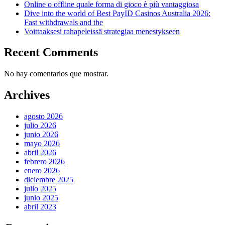
Online o offline quale forma di gioco è più vantaggiosa
Dive into the world of Best PayID Casinos Australia 2026:
Fast withdrawals and the
Voittaaksesi rahapeleissä strategiaa menestykseen
Recent Comments
No hay comentarios que mostrar.
Archives
agosto 2026
julio 2026
junio 2026
mayo 2026
abril 2026
febrero 2026
enero 2026
diciembre 2025
julio 2025
junio 2025
abril 2023