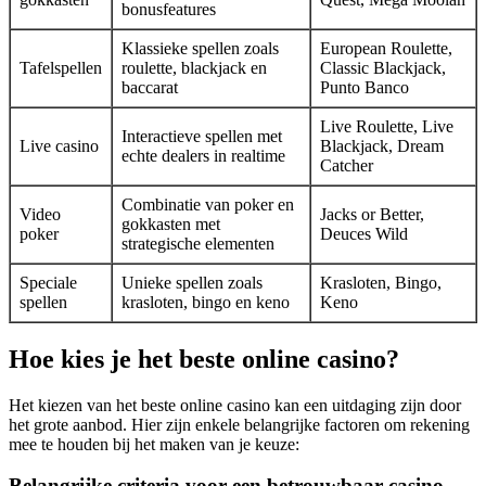
bonusfeatures
Klassieke spellen zoals
European Roulette,
Tafelspellen
roulette, blackjack en
Classic Blackjack,
baccarat
Punto Banco
Live Roulette, Live
Interactieve spellen met
Live casino
Blackjack, Dream
echte dealers in realtime
Catcher
Combinatie van poker en
Video
Jacks or Better,
gokkasten met
poker
Deuces Wild
strategische elementen
Speciale
Unieke spellen zoals
Krasloten, Bingo,
spellen
krasloten, bingo en keno
Keno
Hoe kies je het beste online casino?
Het kiezen van het beste online casino kan een uitdaging zijn door
het grote aanbod. Hier zijn enkele belangrijke factoren om rekening
mee te houden bij het maken van je keuze:
Belangrijke criteria voor een betrouwbaar casino