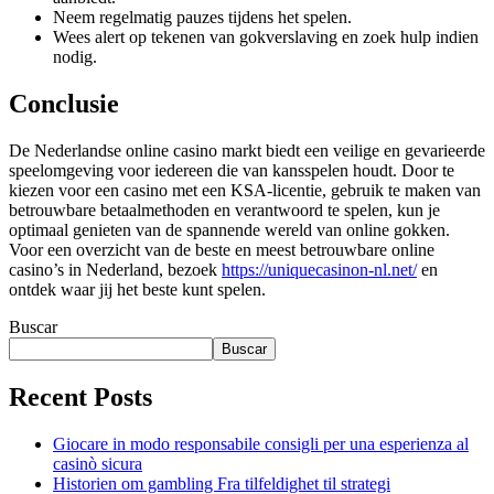
Neem regelmatig pauzes tijdens het spelen.
Wees alert op tekenen van gokverslaving en zoek hulp indien
nodig.
Conclusie
De Nederlandse online casino markt biedt een veilige en gevarieerde
speelomgeving voor iedereen die van kansspelen houdt. Door te
kiezen voor een casino met een KSA-licentie, gebruik te maken van
betrouwbare betaalmethoden en verantwoord te spelen, kun je
optimaal genieten van de spannende wereld van online gokken.
Voor een overzicht van de beste en meest betrouwbare online
casino’s in Nederland, bezoek
https://uniquecasinon-nl.net/
en
ontdek waar jij het beste kunt spelen.
Buscar
Buscar
Recent Posts
Giocare in modo responsabile consigli per una esperienza al
casinò sicura
Historien om gambling Fra tilfeldighet til strategi