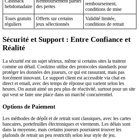
Cashback
Remboursement partiel
remboursement,
hebdomadaire
des pertes
conditions de mise
Tours gratuits
Offerts sur certains
Validité limitée,
réguliers
jeux sélectionnés
conditions de retrait
Sécurité et Support : Entre Confiance et
Réalité
La sécurité est un sujet sérieux, même si certains sites la traitent
comme un détail. Coolzino utilise des protocoles standards pour
protéger les données des joueurs, ce qui est rassurant, mais pas
forcément innovant. Le support client est accessible via chat en
direct et email, avec des temps de réponse qui varient selon les
heures. On aurait aimé un peu plus de réactivité, surtout pour un site
qui veut se faire une place dans un marché concurrentiel.
Options de Paiement
Les méthodes de dépôt et de retrait sont classiques, avec les cartes
bancaires, portefeuilles électroniques et virements. Les délais sont
dans la moyenne, mais certains joueurs pourraient trouver les
plafonds de retrait un peu restrictifs selon leur style de jeu.