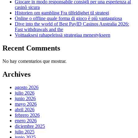
Giocare in modo responsabile consigli per una esperienza al
casinò sicura
Historien om gambling Fra tilfeldighet til strategi
Online o offline quale forma di gioco è più vantaggiosa
Dive into the world of Best PayID Casinos Australia 2026:
Fast withdrawals and the
Voittaaksesi rahapeleissä strategiaa menestykseen
Recent Comments
No hay comentarios que mostrar.
Archives
agosto 2026
julio 2026
junio 2026
mayo 2026
abril 2026
febrero 2026
enero 2026
diciembre 2025
julio 2025
junio 2025