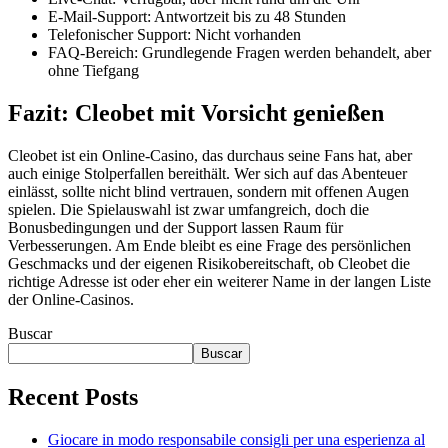
E-Mail-Support: Antwortzeit bis zu 48 Stunden
Telefonischer Support: Nicht vorhanden
FAQ-Bereich: Grundlegende Fragen werden behandelt, aber
ohne Tiefgang
Fazit: Cleobet mit Vorsicht genießen
Cleobet ist ein Online-Casino, das durchaus seine Fans hat, aber
auch einige Stolperfallen bereithält. Wer sich auf das Abenteuer
einlässt, sollte nicht blind vertrauen, sondern mit offenen Augen
spielen. Die Spielauswahl ist zwar umfangreich, doch die
Bonusbedingungen und der Support lassen Raum für
Verbesserungen. Am Ende bleibt es eine Frage des persönlichen
Geschmacks und der eigenen Risikobereitschaft, ob Cleobet die
richtige Adresse ist oder eher ein weiterer Name in der langen Liste
der Online-Casinos.
Buscar
Buscar
Recent Posts
Giocare in modo responsabile consigli per una esperienza al