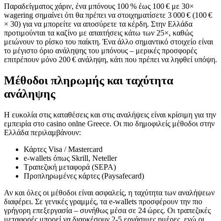
Παραδείγματος χάριν, ένα μπόνους 100 % έως 100 € με 30×
wagering σημαίνει ότι θα πρέπει να στοιχηματίσετε 3 000 € (100 €
× 30) για να μπορείτε να αποσύρετε τα κέρδη. Στην Ελλάδα
προτιμούνται τα καζίνο με απαιτήσεις κάτω των 25×, καθώς
μειώνουν το ρίσκο του παίκτη. Ένα άλλο σημαντικό στοιχείο είναι
το μέγιστο όριο ανάληψης του μπόνους – μερικές προσφορές
επιτρέπουν μόνο 200 € ανάληψη, κάτι που πρέπει να ληφθεί υπόψη.
Μέθοδοι πληρωμής και ταχύτητα
ανάληψης
Η ευκολία στις καταθέσεις και στις αναλήψεις είναι κρίσιμη για την
εμπειρία στο casino onlne Greece. Οι πιο δημοφιλείς μέθοδοι στην
Ελλάδα περιλαμβάνουν:
Κάρτες Visa / Mastercard
e-wallets όπως Skrill, Neteller
Τραπεζική μεταφορά (SEPA)
Προπληρωμένες κάρτες (Paysafecard)
Αν και όλες οι μέθοδοι είναι ασφαλείς, η ταχύτητα των αναλήψεων
διαφέρει. Σε γενικές γραμμές, τα e-wallets προσφέρουν την πιο
γρήγορη επεξεργασία – συνήθως μέσα σε 24 ώρες. Οι τραπεζικές
μεταφορές μπορεί να διαρκέσουν 2‑5 εργάσιμες ημέρες, ενώ οι