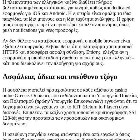
Η πλειονότητα των ελληνικών καζίνο διαθέτει πλήρως
βελτιστοποιημένους ιστότοπους για κινητά, καθώς και dedicated
εφαρμογές για iOS και Android. Η εμπειρία είναι ομαλή: τα ίδια
παιχνίδια, τα ίδια μπόνους και η ίδια ταχύτητα ανάληψης. Η χρήση
μιας εφαρμογής μπορεί να προσφέρει επιπλέον προνόμια, όπως
push notifications για νέες προσφορές.
Αν δεν θέλετε να κατεβάσετε εφαρμογή, ο mobile browser είναι
εξίσου λειτουργικός. Βεβαιωθείτε ότι η πλατφόρμα χρησιμοποιεί
HTTPS και προσφέρει ασφαλή σύνδεση. Επίσης, ελέγξτε αν η
εφαρμογή ή η mobile έκδοση διαθέτει υποστήριξη στα ελληνικά –
κάτι που διευκολύνει την πλοήγηση για αρχάριους.
Ασφάλεια, άδεια και υπεύθυνο τζόγο
Η ασφάλεια αποτελεί προτεραιότητα σε κάθε αξιόπιστο casino
onlne Greece. Οι άδειες που εκδίδονται από το Υπουργείο Παιδείας
και Πολιτισμού (πρώην Υπουργείο Επικοινωνιών) εγγυώνται ότι το
λογισμικό είναι ελεγχόμενο και το RTP (Return to Player) είναι
διαφανές. Επιπλέον, τα καζίνο χρησιμοποιούν κρυπτογράφηση SSL
128‑bit για την προστασία των προσωπικών και οικονομικών
δεδομένων.
Η υπεύθυνη παιγνίδια ενσωματώνεται μέσα από εργαλεία όπως
όρια κατάθεσης, αυτο‑αποκλεισμός και δυνατότητα πρόσβασης σε