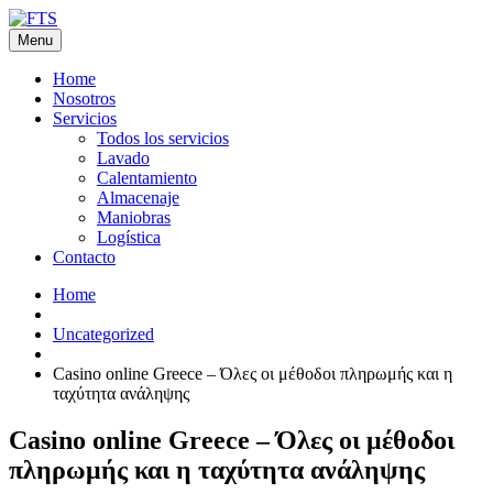
Menu
Home
Nosotros
Servicios
Todos los servicios
Lavado
Calentamiento
Almacenaje
Maniobras
Logística
Contacto
Home
Uncategorized
Casino online Greece – Όλες οι μέθοδοι πληρωμής και η
ταχύτητα ανάληψης
Casino online Greece – Όλες οι μέθοδοι
πληρωμής και η ταχύτητα ανάληψης