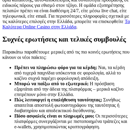
ειδικούς πόρους για εθισμό στον τζόγο. Η ομάδα εξυπηρέτησης
πελατών πρέπει να είναι διαθέσιμη 24/7, είτε μέσω live chat, είτε
τηλεφωνικά, είτε email. Για περισσότερες πληροφορίες σχετικά με
τις καλύτερες επιλογές στην Ελλάδα, μπορείτε να επισκεφθείτε
Τα
Καλύτερα Online Casino στην Ελλάδα
.
Συχνές ερωτήσεις και τελικές συμβουλές
Παρακάτω παραθέτουμε μερικές από τις πιο κοινές ερωτήσεις που
κάνουν οι νέοι παίκτες:
Πρέπει να πληρώσω φόρο για τα κέρδη;
Ναι, τα κέρδη
από τυχερά παιχνίδια υπόκεινται σε φορολογία, αλλά το
καζίνο συχνά παρέχει φορολογική απόδειξη.
Μπορώ να παίξω από το εξωτερικό;
Η πρόσβαση
εξαρτάται από την άδεια της πλατφόρμας – μερικά καζίνο
επιτρέπουν μόνο στην Ελλάδα.
Πώς λειτουργεί η επαλήθευση ταυτότητας;
Συνήθως
απαιτείται αποστολή φωτοαντιγράφου της ταυτότητας ή
διαβατηρίου και αποδεικτικού διεύθυνσης.
Πόσο ασφαλείς είναι οι πληρωμές μου;
Οι περισσότερες
πλατφόρμες συνεργάζονται με πιστοποιημένα τράπεζες και
e‑wallets, χρησιμοποιώντας κρυπτογράφηση.