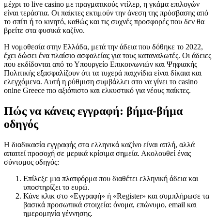
μέχρι το live casino με πραγματικούς ντίλερ, η γκάμα επιλογών
είναι τεράστια. Οι παίκτες εκτιμούν την άνεση της πρόσβασης από
το σπίτι ή το κινητό, καθώς και τις συχνές προσφορές που δεν θα
βρείτε στα φυσικά καζίνο.
Η νομοθεσία στην Ελλάδα, μετά την άδεια που δόθηκε το 2022,
έχει δώσει ένα πλαίσιο ασφαλείας για τους καταναλωτές. Οι άδειες
που εκδίδονται από το Υπουργείο Επικοινωνιών και Ψηφιακής
Πολιτικής εξασφαλίζουν ότι τα τυχερά παιχνίδια είναι δίκαια και
ελεγχόμενα. Αυτή η ρύθμιση συμβάλλει στο να γίνει το casino
onlne Greece πιο αξιόπιστο και ελκυστικό για νέους παίκτες.
Πώς να κάνεις εγγραφή: βήμα‑βήμα
οδηγός
Η διαδικασία εγγραφής στα ελληνικά καζίνο είναι απλή, αλλά
απαιτεί προσοχή σε μερικά κρίσιμα σημεία. Ακολουθεί ένας
σύντομος οδηγός:
Επίλεξε μια πλατφόρμα που διαθέτει ελληνική άδεια και
υποστηρίζει το ευρώ.
Κάνε κλικ στο «Εγγραφή» ή «Register» και συμπλήρωσε τα
βασικά προσωπικά στοιχεία: όνομα, επώνυμο, email και
ημερομηνία γέννησης.