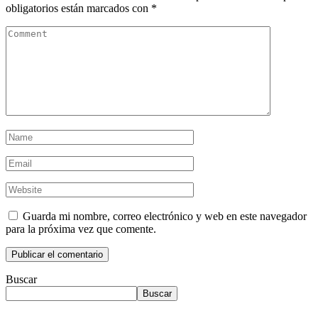
obligatorios están marcados con
*
Guarda mi nombre, correo electrónico y web en este navegador
para la próxima vez que comente.
Buscar
Buscar