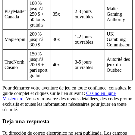
100 %
jusqu’à
Malte
PlayMaster
2‑3 jours
250 $ +
35x
Gaming
Canada
ouvrables
50 tours
Authority
gratuits
200 %
UK
1‑2 jours
MapleSpin
jusqu’à
30x
Gambling
ouvrables
300 $
Commission
150 %
jusqu’à
Autorité des
TrueNorth
3‑5 jours
200 $ +
40x
jeux du
Casino
ouvrables
pari sport
Québec
gratuit
Pour démarrer votre aventure de jeu en toute confiance, consultez le
guide complet et cliquez sur le lien suivant :
Casino en ligne
Mastercard
. Vous y trouverez des revues détaillées, des codes promo
exclusifs et toutes les informations nécessaires pour jouer en toute
sécurité.
Deja una respuesta
Tu dirección de correo electrónico no será publicada.
Los campos