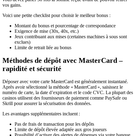
vos gains.
Voici une petite checklist pour choisir le meilleur bonus :
Montant du bonus et pourcentage de correspondance
Exigence de mise (30x, 40x, etc.)
Jeux contribuant aux mises (certaines machines à sous sont
exclues)
Limite de retrait liée au bonus
Méthodes de dépôt avec MasterCard –
rapidité et sécurité
Déposer avec votre carte MasterCard est généralement instantané.
Après avoir sélectionné la méthode « MasterCard », saisissez le
numéro de carte, la date d’expiration et le code CVC. La plupart des
casinos utilisent des fournisseurs de paiement comme PaySafe ou
Skrill pour assurer la sécurisation des données.
Les avantages supplémentaires incluent :
Pas de frais de transaction pour les dépôts
Limite de dépôt élevée adaptée aux gros joueurs
Possibilité d’activer des alertes de dépenses via votre banque