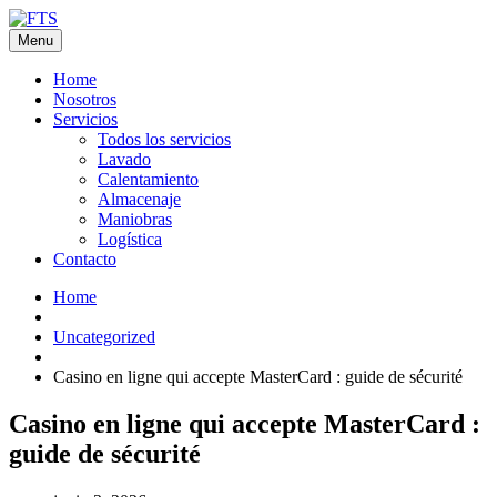
Menu
Home
Nosotros
Servicios
Todos los servicios
Lavado
Calentamiento
Almacenaje
Maniobras
Logística
Contacto
Home
Uncategorized
Casino en ligne qui accepte MasterCard : guide de sécurité
Casino en ligne qui accepte MasterCard :
guide de sécurité