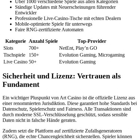
Über 1000 verschiedene Spiele aus allen Kategorien
Ständige Updates mit Neuerscheinungen führender
Entwickler
Professionelle Live-Casino-Tische mit echten Dealern
Mobile-optimierte Spiele für unterwegs
Faire RNG-zertifizierte Automaten
Kategorie
Anzahl Spiele
Top-Provider
Slots
700+
NetEnt, Play’n GO
Tischspiele
150+
Evolution Gaming, Microgaming
Live Casino
50+
Evolution Gaming
Sicherheit und Lizenz: Vertrauen als
Fundament
Ein wichtiger Pluspunkt von Art Casino ist die offizielle Lizenz aus
einer renommierten Jurisdiktion. Diese garantiert hohe Standards bei
Datenschutz, Spielerschutz und Fairness. Alle Transaktionen sind
durch moderne SSL-Verschlüsselung geschützt, sodass sensible
Daten nicht in falsche Hände geraten.
Zudem setzt die Plattform auf zertifizierte Zufallsgeneratoren
(RNG), die echte Chancengleichheit sicherstellen. Spieler können