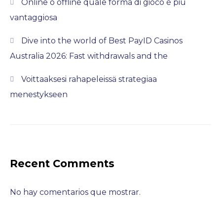
Online o offline quale forma di gioco è più
vantaggiosa
Dive into the world of Best PayID Casinos
Australia 2026: Fast withdrawals and the
Voittaaksesi rahapeleissä strategiaa
menestykseen
Recent Comments
No hay comentarios que mostrar.