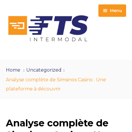
Menu
Home
Home
Uncategorized
Nosotros
Analyse complète de Simsinos Casino : Une
plateforme à découvrir
Servicios
Contacto
Todos los servicios
Analyse complète de
Lavado