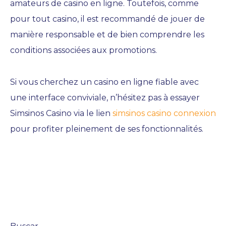
amateurs de casino en ligne. Toutefois, comme
pour tout casino, il est recommandé de jouer de
manière responsable et de bien comprendre les
conditions associées aux promotions.
Si vous cherchez un casino en ligne fiable avec
une interface conviviale, n’hésitez pas à essayer
Simsinos Casino via le lien
simsinos casino connexion
pour profiter pleinement de ses fonctionnalités.