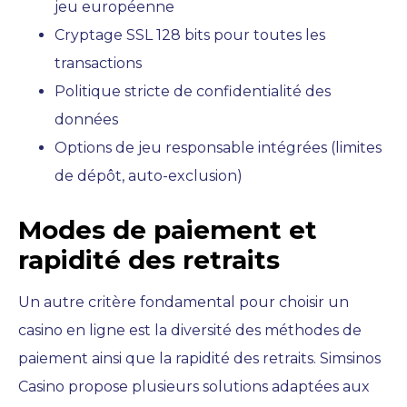
jeu européenne
Cryptage SSL 128 bits pour toutes les
transactions
Politique stricte de confidentialité des
données
Options de jeu responsable intégrées (limites
de dépôt, auto-exclusion)
Modes de paiement et
rapidité des retraits
Un autre critère fondamental pour choisir un
casino en ligne est la diversité des méthodes de
paiement ainsi que la rapidité des retraits. Simsinos
Casino propose plusieurs solutions adaptées aux