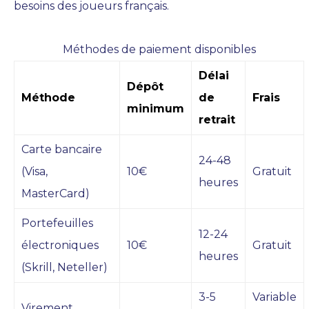
besoins des joueurs français.
Méthodes de paiement disponibles
Délai
Dépôt
Méthode
de
Frais
minimum
retrait
Carte bancaire
24-48
(Visa,
10€
Gratuit
heures
MasterCard)
Portefeuilles
12-24
électroniques
10€
Gratuit
heures
(Skrill, Neteller)
3-5
Variable
Virement