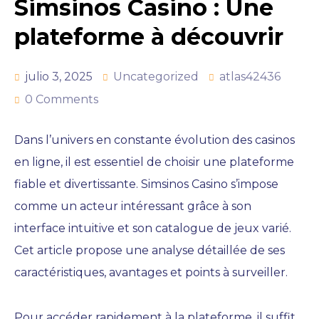
Simsinos Casino : Une
Calentamiento
plateforme à découvrir
Almacenaje
julio 3, 2025
Uncategorized
atlas42436
Maniobras
0 Comments
Logística
Dans l’univers en constante évolution des casinos
en ligne, il est essentiel de choisir une plateforme
fiable et divertissante. Simsinos Casino s’impose
comme un acteur intéressant grâce à son
interface intuitive et son catalogue de jeux varié.
Cet article propose une analyse détaillée de ses
caractéristiques, avantages et points à surveiller.
Pour accéder rapidement à la plateforme, il suffit